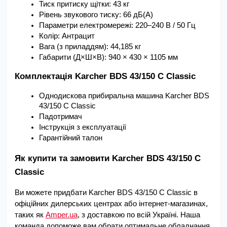
Тиск притиску щітки: 43 кг
Рівень звукового тиску: 66 дБ(А)
Параметри електромережі: 220–240 В / 50 Гц
Колір: Антрацит
Вага (з приладдям): 44,185 кг
Габарити (Д×Ш×В): 940 × 430 × 1105 мм
Комплектація Karcher BDS 43/150 C Classic
Однодискова прибиральна машина Karcher BDS 
43/150 C Classic
Падотримач
Інструкція з експлуатації
Гарантійний талон
Як купити та замовити Karcher BDS 43/150 C 
Classic
Ви можете придбати Karcher BDS 43/150 C Classic в 
офіційних дилерських центрах або інтернет-магазинах, 
таких як 
Amper.ua
, з доставкою по всій Україні. Наша 
команда допоможе вам обрати оптимальне обладнання 