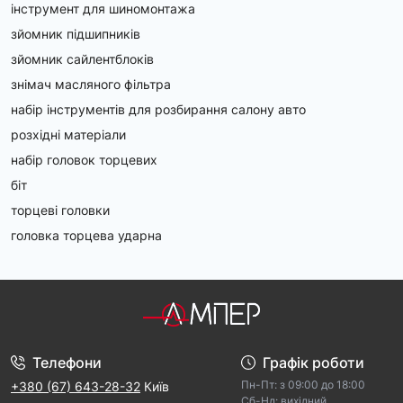
інструмент для шиномонтажа
зйомник підшипників
зйомник сайлентблоків
знімач масляного фільтра
набір інструментів для розбирання салону авто
розхідні матеріали
набір головок торцевих
біт
торцеві головки
головка торцева ударна
Телефони
Графік роботи
Пн-Пт: з 09:00 дo 18:00
+380 (67) 643-28-32
Київ
Cб-Hд: виxідний