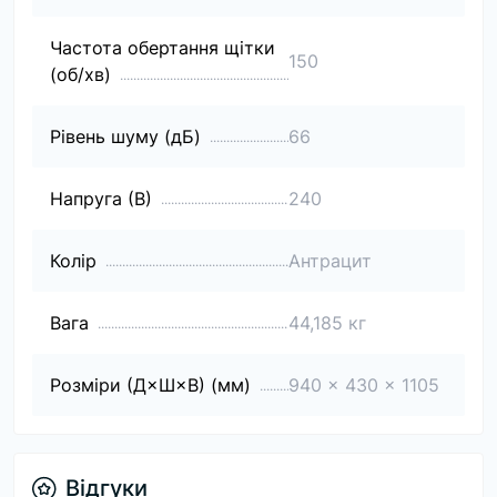
Частота обертання щітки
150
(об/хв)
Рівень шуму (дБ)
66
Напруга (В)
240
Колір
Антрацит
Вага
44,185 кг
Розміри (Д×Ш×В) (мм)
940 x 430 x 1105
Відгуки