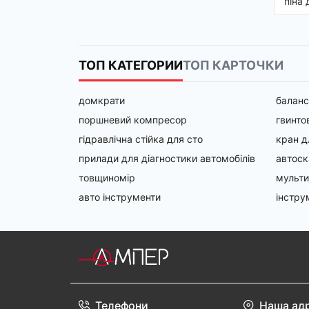
піна
Зас
Коли
форм
пінн
ТОП КАТЕГОРИИ
ТОП КАРТОЧКИ
онов
зорі
домкрати
баланс
поршневий компресор
гвинто
гідравлічна стійка для сто
кран д
прилади для діагностики автомобілів
автоск
товщиномір
мульт
авто інструменти
інстру
Якщо
мікр
мате
Зас
Інод
Телефони
Наша ад