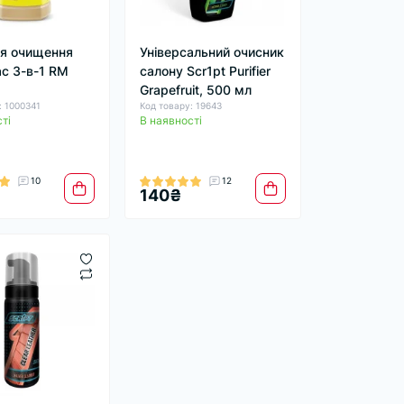
ля очищення
Універсальний очисник
с 3-в-1 RM
салону Scr1pt Purifier
Grapefruit, 500 мл
: 1000341
Код товару: 19643
ті
В наявності
10
12
140₴