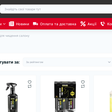
и
Новини
Оплата та доставка
Акції
Ко
для чищення салону
у
тувати за: