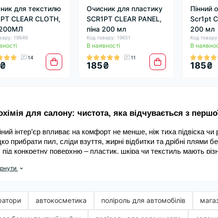
ник для текстилю
Очисник для пластику
Пінний 
PT CLEAR CLOTH,
SCR1PT CLEAR PANEL,
Scr1pt C
 200МЛ
піна 200 мл
200 мл
вару: 19649
Код товару: 19651
Код товару
вності
В наявності
В наявнос
14
11
5₴
185₴
185₴
охімія для салону: чистота, яка відчувається з першо
ний інтер’єр впливає на комфорт не менше, ніж тиха підвіска чи 
ко прибрати пил, сліди взуття, жирні відбитки та дрібні плями б
б під конкретну поверхню – пластик, шкіра чи текстиль мають різн
н виглядає свіжо й доглянуто навіть у щільному щоденному ритм
орнути
mper.ua зручно зібрати набір під свої задачі та сезон: від легког
вки. Один засіб для чищення салону автомобіля часто закриває 
мі рішення під плями або запахи. Так простіше підтримувати рез
ратори
автокосметика
поліроль для автомобілів
мага