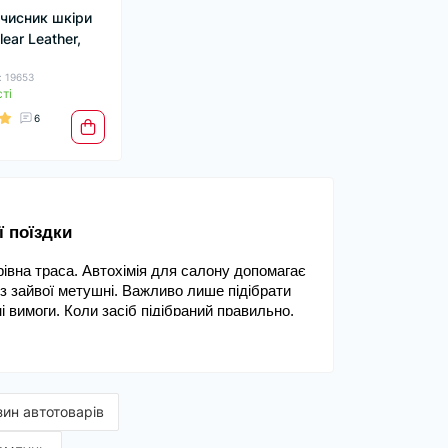
очисник шкіри
lear Leather,
: 19653
ті
6
ї поїздки
рівна траса. Автохімія для салону допомагає 
ез зайвої метушні. Важливо лише підібрати 
і вимоги. Коли засіб підібраний правильно, 
і.
о протирання панелі до глибшого оновлення 
базовий догляд, але за потреби варто додати 
ультат без «генеральних» вихідних.
зин автотоварів