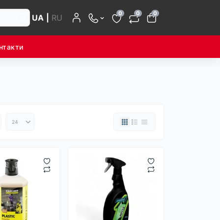
0
0
0
UA
|
RU
нтакти