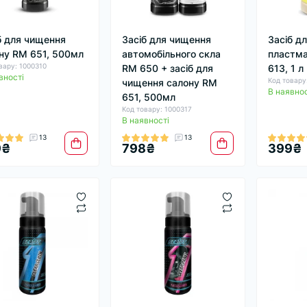
б для чищення
Засіб для чищення
Засіб д
ну RM 651, 500мл
автомобільного скла
пластма
вару: 1000310
RM 650 + засіб для
613, 1 л
вності
Код товару
чищення салону RM
В наявнос
651, 500мл
Код товару: 1000317
В наявності
13
13
9₴
798₴
399₴