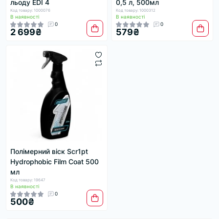
льоду EDI 4
0,5 л, 500мл
Код товару: 1000076
Код товару: 1000312
В наявності
В наявності
0
0
2 699₴
579₴
Полімерний віск Scr1pt
Hydrophobic Film Coat 500
мл
Код товару: 19647
В наявності
0
500₴