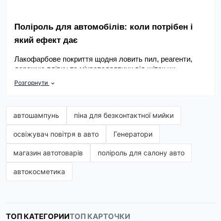
Поліроль для автомобілів: коли потрібен і 
який ефект дає
Лакофарбове покриття щодня ловить пил, реагенти, 
дорожню плівку та мікроподряпини від щіток чи 
рушників. З часом блиск тьмяніє, а колір виглядає менш 
Розгорнути
глибоким навіть після миття. Саме тоді допомагає 
правильно підібраний засіб, який вирівнює поверхню та 
додає захисний шар. Важливо розуміти, що 
автошампунь
піна для безконтактної мийки
косметичний ефект і реальне відновлення покриття 
залежать від складу й способу нанесення.
освіжувач повітря в авто
Генератори
Автомобільний поліроль доречний після сезону дощів, 
магазин автотоварів
поліроль для салону авто
перед поїздкою або коли потрібен швидкий «вау-ефект» 
без складних процедур. Для щоденного догляду 
автокосметика
частіше обирають легкі фінішні склади з восковими 
добавками, а для помітних слідів – абразивні варіанти з 
подальшою фінішною обробкою. Найкращий результат 
дає комбінація: якісне очищення кузова, делікатне 
полірування, потім захист. Так покриття виглядає 
ТОП КАТЕГОРИИ
ТОП КАРТОЧКИ