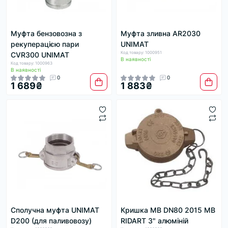
Муфта бензовозна з
Муфта зливна AR2030
рекуперацією пари
UNIMAT
Код товару: 1000951
CVR300 UNIMAT
В наявності
Код товару: 1000963
В наявності
0
0
1 689₴
1 883₴
Сполучна муфта UNIMAT
Кришка MB DN80 2015 MB
D200 (для паливовозу)
RIDART 3" алюміній