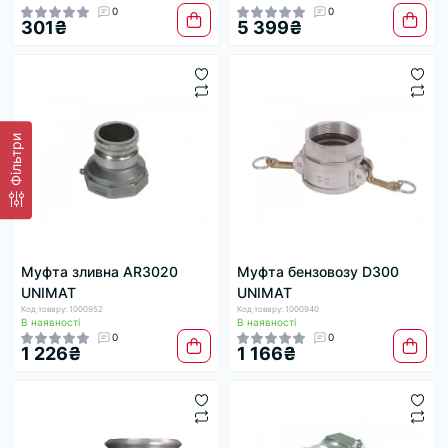
0
0
301₴
5 399₴
Фільтри
Муфта зливна AR3020
Муфта бензовозу D300
UNIMAT
UNIMAT
Код товару: 1000952
Код товару: 1000940
В наявності
В наявності
0
0
1 226₴
1 166₴