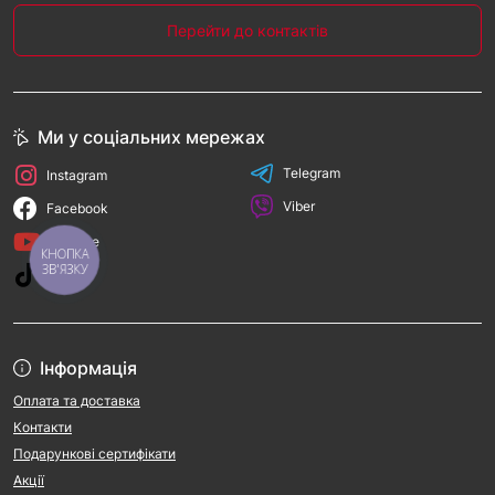
на Amper.ua та забезпечте безпеку ваших з'єднань!
Перейти до контактів
Ми у соціальних мережах
Telegram
Instagram
Viber
Facebook
YouTube
КНОПКА
ЗВ'ЯЗКУ
TikTok
Інформація
Оплата та доставка
Контакти
Подарункові сертифікати
Акції