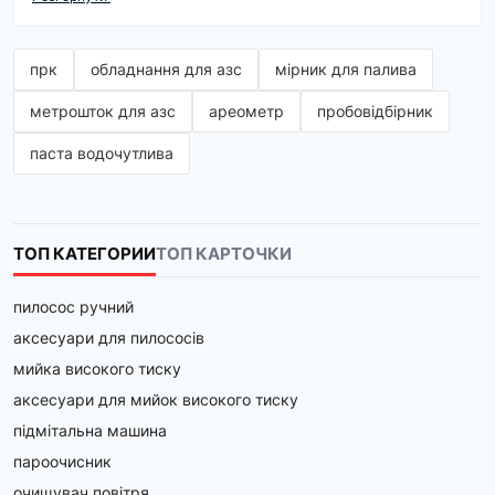
На сайті Amper.ua ви можете купити муфту CamLock для 
перекачування рідин, палива та газів, забезпечуючи 
надійність та герметичність з'єднань.
прк
обладнання для азс
мірник для палива
Переваги використання муфт CamLock
метрошток для азс
ареометр
пробовідбірник
Універсальність:
 Муфти CamLock підходять для 
паста водочутлива
роботи з різними речовинами, включаючи воду, 
бензин, дизельне паливо, масла та хімічні рідини.
Надійність:
 Всі камлок з'єднання для палива та 
інших рідин забезпечують повну герметичність та 
ТОП КАТЕГОРИИ
ТОП КАРТОЧКИ
запобігають витокам.
Простота встановлення:
 Завдяки простому 
механізму замків CamLock, процес з'єднання та 
пилосос ручний
від'єднання займає мінімум часу.
аксесуари для пилососів
Види муфт CamLock на Amper.ua
мийка високого тиску
аксесуари для мийок високого тиску
Муфта CamLock стандарт A:
 Ідеальна для 
використання в паливних системах та при 
підмітальна машина
перекачуванні агресивних рідин.
пароочисник
Муфта CamLock стандарт B:
 Відмінний вибір для 
очищувач повітря