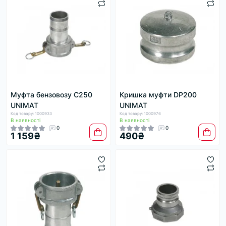
Муфта бензовозу C250
Кришка муфти DP200
UNIMAT
UNIMAT
Код товару: 1000933
Код товару: 1000976
В наявності
В наявності
0
0
1 159₴
490₴