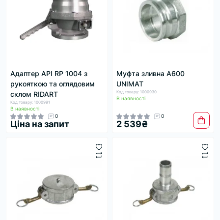
Адаптер API RP 1004 з
Муфта зливна A600
рукояткою та оглядовим
UNIMAT
Код товару: 1000930
склом RIDART
В наявності
Код товару: 1000991
В наявності
0
0
Ціна на запит
2 539₴