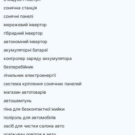
промислових застосувань, де потрібне міцне та 
герметичне з'єднання.
сонячна станція
Муфта CamLock з фіксатором:
 Забезпечує 
сонячні панелі
додаткову безпеку при роботі з високими тисками.
мережевий інвертор
Матеріали та конструкції
гібридний інвертор
автономний інвертор
Ми пропонуємо алюмінієві муфти CamLock, а також 
нержавіючі муфти CamLock, які стійкі до корозії та 
акумуляторні батареї
агресивних середовищ. Муфти для АЗС та інших 
контролер заряду аккумулятора
промислових об'єктів виконані з високоякісних матеріалів 
для довговічної служби.
безперебійник
лічильник електроенергії
Застосування муфт CamLock
система кріплення сонячних панелей
Муфти для рідин та газів:
 Ідеальні для 
магазин автотоварів
використання в нафтохімічній, харчовій та 
автошампунь
фармацевтичній промисловості.
Муфти для АЗС:
 Застосовуються для безпечної 
піна для безконтактної мийки
перекачки палива та масел на автозаправних 
поліроль для автомобілів
станціях.
засіб для чистки салона авто
Муфта CamLock для перекачування палива:
Використовується в мобільних та стаціонарних 
освіжувач повітря в авто