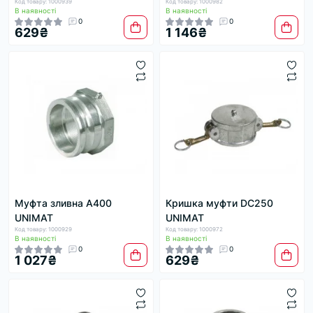
Код товару: 1000939
Код товару: 1000982
В наявності
В наявності
0
0
629₴
1 146₴
Муфта зливна A400
Кришка муфти DC250
UNIMAT
UNIMAT
Код товару: 1000929
Код товару: 1000972
В наявності
В наявності
0
0
1 027₴
629₴