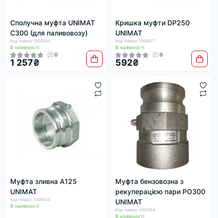
Сполучна муфта UNIMAT
Кришка муфти DP250
C300 (для паливовозу)
UNIMAT
Код товару: 1000934
Код товару: 1000977
В наявності
В наявності
0
0
1 257₴
592₴
Муфта зливна A125
Муфта бензовозна з
UNIMAT
рекуперацією пари PO300
Код товару: 1000925
UNIMAT
В наявності
Код товару: 1000964
В наявності