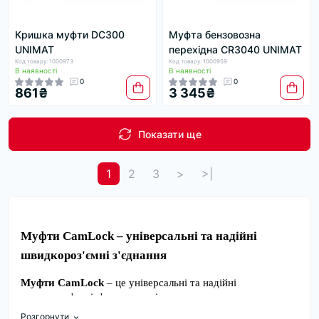
Кришка муфти DC300
Муфта бензовозна
UNIMAT
перехідна CR3040 UNIMAT
Код товару: 1000973
Код товару: 1000959
В наявності
В наявності
0
0
861₴
3 345₴
Показати ще
1
2
3
>
>|
Муфти CamLock – універсальні та надійні 
швидкороз'ємні з'єднання
Муфти CamLock
 – це універсальні та надійні 
швидкороз'ємні з'єднання, які широко використовуються 
для з'єднання шлангів та трубопроводів у різних галузях. 
Розгорнути