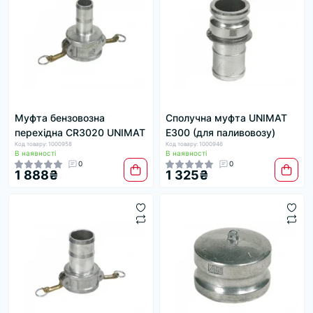
Муфта бензовозна
Сполучна муфта UNIMAT
перехідна CR3020 UNIMAT
E300 (для паливовозу)
Код товару: 1000958
Код товару: 1000946
В наявності
В наявності
0
0
1 888₴
1 325₴