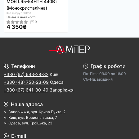
MO6 LR5-54HTH 440Вт
(Монокристалічна)
Код товару: 1001118
Немає в наявності
0
4 350₴
Телефони
Графік роботи
Пн-Пт: з 09:00 дo 18:00
+380 (67) 643-28-32
Київ
Cб-Hд: виxідний
+380 (48) 750-23-09
Одеса
+380 (67) 641-80-49
Запоріжжя
Наша адреса
м. Запорiжжя, вул. Крива Бухта, 2
м. Kиїв, вул. Бориспільська, 7
м. Одеса, вул. Троїцька, 23
E-mail