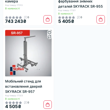
камера
фарбування знімних
Код товару: 17313
деталей SKYRACK SR-955
В наявності
Код товару: 17321
В наявності
0
0
743 243₴
5 405₴
Мобільний стенд для
встановлення дверей
SKYRACK SR-957
Код товару: 17323
В наявності
0
4 505₴