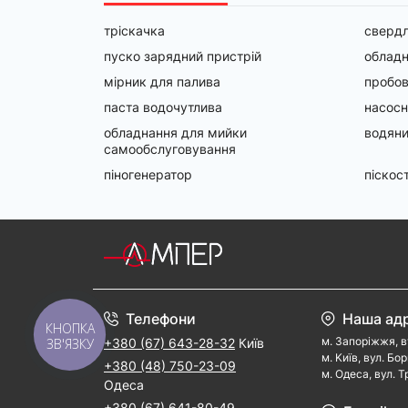
тріскачка
сверд
пуско зарядний пристрій
обладн
мірник для палива
пробов
паста водочутлива
насосн
обладнання для мийки
водяни
самообслуговування
піногенератор
піскос
Телефони
Наша ад
КНОПКА
м. Запорiжжя, в
ЗВ'ЯЗКУ
+380 (67) 643-28-32
Київ
м. Kиїв, вул. Бо
+380 (48) 750-23-09
м. Одеса, вул. Т
Одеса
+380 (67) 641-80-49