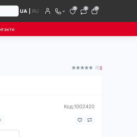
0
0
0
UA
|
RU
нтакти
0
Код:1002420
і