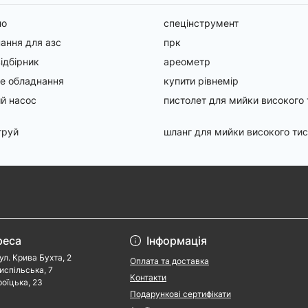
ло
спецінструмент
ання для азс
прк
ідбірник
ареометр
е обладнання
купити рівнемір
й насос
пистолет для мийки високого 
труй
шланг для мийки високого ти
реса
Інформація
ул. Крива Бухта, 2
Оплата та доставка
риспільська, 7
Контакти
роїцька, 23
Подарункові сертифікати