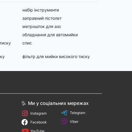
набір інструменти
заправний пістолет
метрошток для азс
обладнання для автомийки
тиску
спис
ску
фільтр для мийки високого тиску
Ми у соціальних мережах
Telegram
Instagram
Viber
Facebook
YouTube