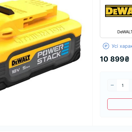
DeWAL
Усі хар
10 899₴