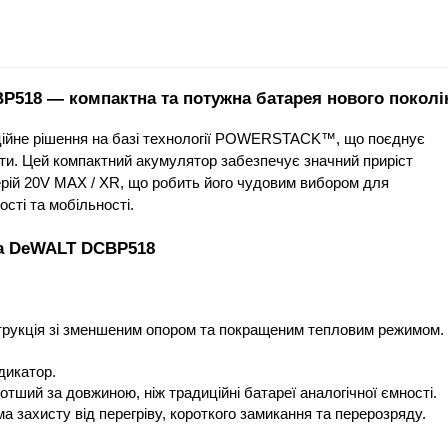
518 — компактна та потужна батарея нового поколі
йне рішення на базі технології POWERSTACK™, що поєднує 
рити. Цей компактний акумулятор забезпечує значний приріст 
ерій 20V MAX / XR, що робить його чудовим вибором для 
ості та мобільності.
ра DeWALT DCBP518
укція зі зменшеним опором та покращеним тепловим режимом.
дикатор.
тший за довжиною, ніж традиційні батареї аналогічної ємності.
 захисту від перегріву, короткого замикання та перерозряду.