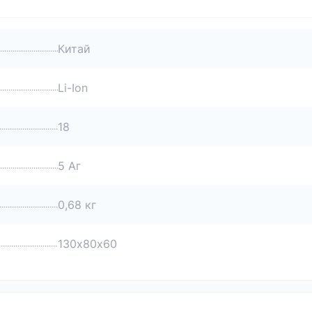
Китай
Li-Ion
18
5 Аг
0,68 кг
130х80х60