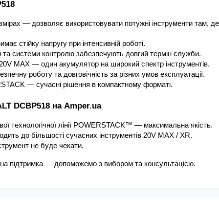
P518
змірах — дозволяє використовувати потужні інструменти там, де 
має стійку напругу при інтенсивній роботі.
и та системи контролю забезпечують довгий термін служби.
 20V MAX — один акумулятор на широкий спектр інструментів.
зпечну роботу та довговічність за різних умов експлуатації.
STACK — сучасні рішення в компактному форматі.
ALT DCBP518 на Amper.ua
вої технологічної лінії POWERSTACK™ — максимальна якість.
одить до більшості сучасних інструментів 20V MAX / XR.
струмент не буде чекати.
ана підтримка — допоможемо з вибором та консультацією.