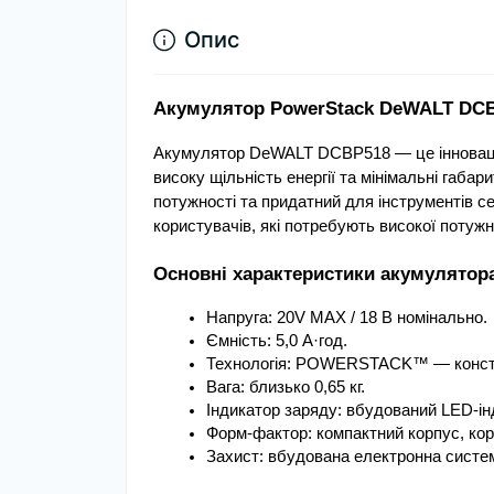
Опис
Акумулятор PowerStack DeWALT DCBP
Акумулятор DeWALT DCBP518 — це інноваці
високу щільність енергії та мінімальні габа
потужності та придатний для інструментів с
користувачів, які потребують високої потужн
Основні характеристики акумулято
Напруга: 20V MAX / 18 В номінально.
Ємність: 5,0 А·год.
Технологія: POWERSTACK™ — констр
Вага: близько 0,65 кг.
Індикатор заряду: вбудований LED-ін
Форм-фактор: компактний корпус, коро
Захист: вбудована електронна система