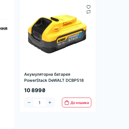
ння
Акумуляторна батарея
PowerStack DeWALT DCBP518
10 899₴
До кошика