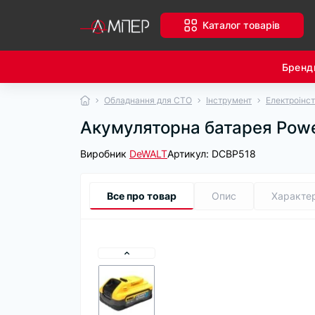
Каталог товарів
Бренд
Обладнання для СТО
Інструмент
Електроінс
Акумуляторна батарея Pow
Виробник
DeWALT
Артикул:
DCBP518
Все про товар
Опис
Характе