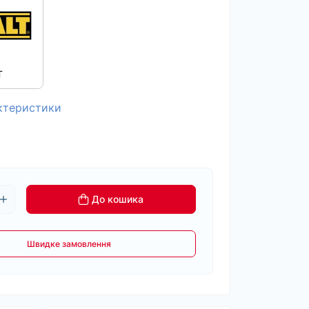
T
актеристики
До кошика
Швидке замовлення