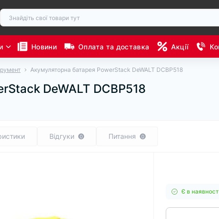
и
Новини
Оплата та доставка
Акції
Ко
трумент
Акумуляторна батарея PowerStack DeWALT DCBP518
erStack DeWALT DCBP518
ристики
Відгуки
Питання
0
0
Є в наявност