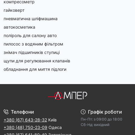
компресометр
гайковерт
пневматична шліфмашина
автокосметика
поліроль для салону авто
пилосос з водяним фільтром
знімач підшипників ступиці
щупи для регулювання клапанів
обладнання для миття підлоги
Телефони
Графік роботи
Пн-Пт: з 09:00 дo 18:00
+380 (67) 643-28-32
Київ
Cб-Hд: виxідний
+380 (48) 750-23-09
Одеса
+380 (67) 641-80-49
Запоріжжя