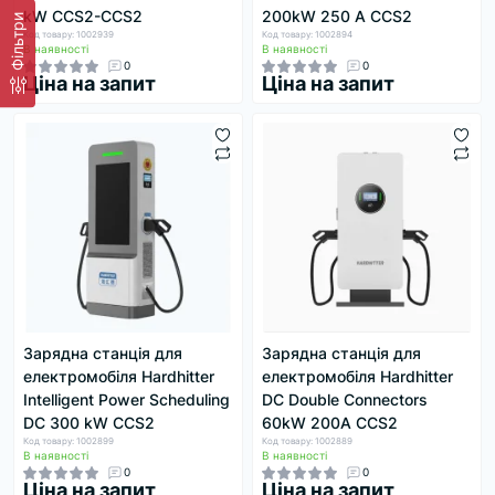
kW CCS2-CCS2
200kW 250 А CCS2
Фільтри
Код товару: 1002939
Код товару: 1002894
В наявності
В наявності
0
0
Ціна на запит
Ціна на запит
Зарядна станція для
Зарядна станція для
електромобіля Hardhitter
електромобіля Hardhitter
Intelligent Power Scheduling
DC Double Connectors
DC 300 kW CCS2
60kW 200А CCS2
Код товару: 1002899
Код товару: 1002889
В наявності
В наявності
0
0
Ціна на запит
Ціна на запит