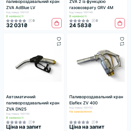
паливороздавальний кран
ZVA 2 із функцією
ZVA AdBlue LV
газовозврату GRV 4M
Код товару: 1001151
Код товару: 1001149
В наявності
В наявності
0
0
32 031₴
24 583₴
Автоматичний
Паливороздавальний кран
паливороздавальний кран
Elaflex ZV 400
Код товару: 1001152
ZVA DN25
На замовлення
Код товару: 1001150
В наявності
0
0
Ціна на запит
Ціна на запит