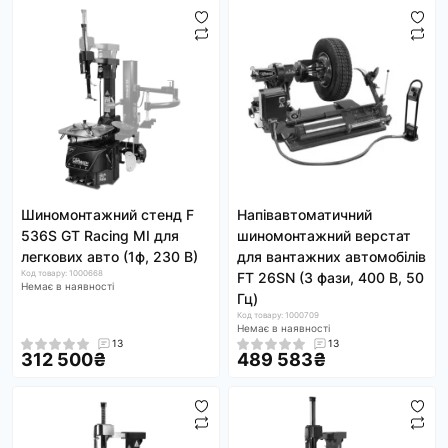
Шиномонтажний стенд F
Напівавтоматичний
536S GT Racing MI для
шиномонтажний верстат
легкових авто (1ф, 230 В)
для вантажних автомобілів
Код товару: 1000668
FT 26SN (3 фази, 400 В, 50
Немає в наявності
Гц)
Код товару: 1000709
Немає в наявності
13
13
312 500₴
489 583₴