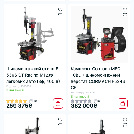
Шиномонтажний стенд F
Комплект Cormach MEC
536S GT Racing MI для
10BL + шиномонтажний
легкових авто (3ф, 400 В)
верстат CORMACH F524S
Код товару: 1000669
CE
В наявності
Код товару: 1003390
В наявності
10
0
259 375₴
382 000₴