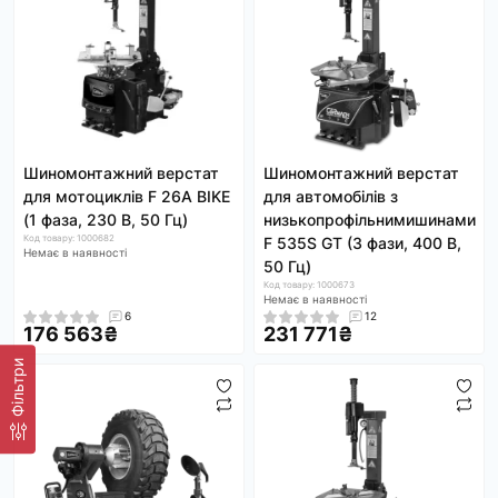
Шиномонтажний верстат
Шиномонтажний верстат
для мотоциклів F 26A BIKE
для автомобілів з
(1 фаза, 230 В, 50 Гц)
низькопрофільнимишинами
Код товару: 1000682
F 535S GT (3 фази, 400 В,
Немає в наявності
50 Гц)
Код товару: 1000673
Немає в наявності
6
12
176 563₴
231 771₴
Фільтри