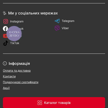
Ми у соціальних мережах
Telegram
Instagram
Viber
Facebook
КНОПКА
ЗВ'ЯЗКУ
YouTube
TikTok
Інформація
Оплата та доставка
Контакти
Подарункові сертифікати
Акції
Каталог товарів