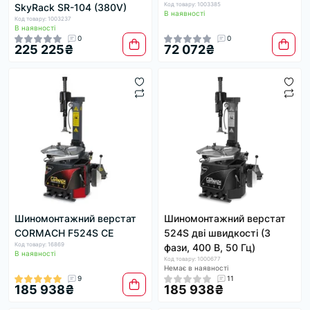
Код товару: 1003385
SkyRack SR-104 (380V)
В наявності
Код товару: 1003237
В наявності
0
0
225 225₴
72 072₴
Шиномонтажний верстат
Шиномонтажний верстат
CORMACH F524S CE
524S дві швидкості (3
Код товару: 16869
фази, 400 В, 50 Гц)
В наявності
Код товару: 1000677
Немає в наявності
9
11
185 938₴
185 938₴