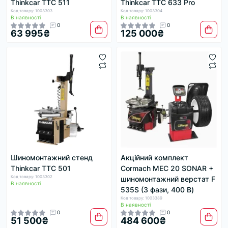
Thinkcar TTC 511
Thinkcar TTC 633 Pro
Код товару: 1003303
Код товару: 1003304
В наявності
В наявності
0
0
63 995₴
125 000₴
Шиномонтажний стенд
Акційний комплект
Thinkcar TTC 501
Cormach MEC 20 SONAR +
Код товару: 1003302
шиномонтажний верстат F
В наявності
535S (3 фази, 400 В)
Код товару: 1003389
В наявності
0
0
51 500₴
484 600₴