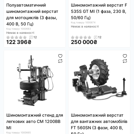
Полуавтоматичний
Шиномонтажний верстат F
шиномонтажний верстат
535S GT MI (1 фаза, 230 В,
для мотоциклів (3 фазы,
50/60 Гц)
Код товару: 1000674
400 В, 50 Гц)
Немає в наявності
Код товару: 1000683
Немає в наявності
12
12
122 396₴
250 000₴
Шиномонтажний стенд для
Шиномонтажний верстат
легкових авто CM 1200BB
для вантажних автомобілів
MI
FT 560SN (3 фази, 400 В,
Код товару: 1000665
50 Гц)