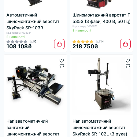
Автоматичний
Шиномонтажний верстат F
шиномонтажний верстат
535S (3 фази, 400 В, 50 Гц)
Код товару: 1000671
SkyRack SR-103R
В наявності
Код товару: 1003384
В наявності
0
14
108 108₴
218 750₴
Напівавтоматичний
Напіватоматичний
вантажний
шиномонтажний верстат
шиномонтажний верстат
SkyRack SR-102L (3 рука)