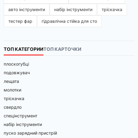
мото шиномонтажу.
авто інструменти
набір інструменти
тріскачка
Який шиномонтажний стенд обрати?
тестер фар
гідравлічна стійка для сто
Напівавтоматичні стенди
 – доступний та 
практичний варіант для невеликих СТО. 
Оснащені пневматичною відкидною стійкою, 
ручним керуванням та підходять для 
ТОП КАТЕГОРИИ
ТОП КАРТОЧКИ
стандартних шиномонтажних робіт. Відмінний 
вибір для майстерень з помірним потоком 
плоскогубці
клієнтів.
Автоматичні шиномонтажні стенди
 – 
подовжувач
оптимальний варіант для станцій з високим 
лещата
трафіком. Повністю автоматизовані функції 
молотки
значно прискорюють процес роботи та 
підвищують зручність для майстрів. Такі моделі 
тріскачка
ідеально підходять для професійних сервісів, де 
свердло
важлива швидкість та точність.
Вантажні шиномонтажні стенди
 – 
спецінструмент
спеціалізоване обладнання для роботи з 
набір інструменти
колесами вантажівок, автобусів, спецтехніки. 
пуско зарядний пристрій
Посилена конструкція, потужні затискні 