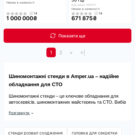
Немає в наявності
Код товару: 1000707
Немає в наявності
14
14
1 000 000₴
671 875₴
Показати ще
1
2
>
>|
Шиномонтажні стенди в Amper.ua – надійне 
обладнання для СТО
Шиномонтажні стенди – це ключове обладнання для 
автосервісів, шиномонтажних майстерень та СТО. Вибір 
відповідної моделі залежить від обсягу робіт, типу 
Розгорнути
транспорту, що обслуговується, та вимог до зручності 
роботи. В інтернет-магазині Amper.ua представлені 
шиномонтажні стенди 
Cormach
 – надійні та 
функціональні рішення для легкового, вантажного та 
стенди розвал сходження
головка для секретки