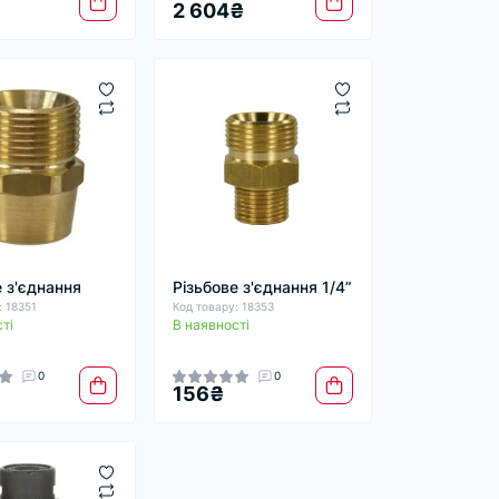
2 604₴
е з'єднання
Різьбове з'єднання 1/4”
: 18351
Код товару: 18353
ті
В наявності
0
0
156₴