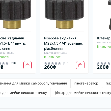
бове з'єднання
Різьбове з'єднання
Штекер K
Код товару
1,5-1/4” внутр.
М22х1,5-1/4” зовнішнє
В наявнос
блення
різьблення
вару: 18362
Код товару: 18364
вності
В наявності
0
0
0₴
260₴
260₴
днання для мийки самообслуговування
піногенератор
пи
г для мийки високого тиску
фільтр для мийки високого тиск