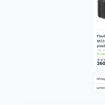
Різь
М22х
різь
Код то
В ная
26
обла
шлан