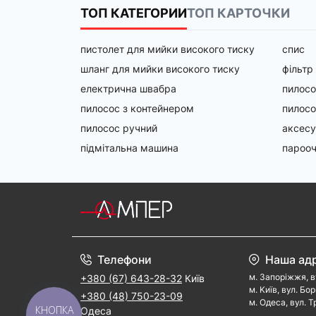
ТОП КАТЕГОРИИ
ТОП КАРТОЧКИ
пистолет для мийки високого тиску
спис
шланг для мийки високого тиску
фільтр
електрична швабра
пилосо
пилосос з контейнером
пилосо
пилосос ручний
аксесу
підмітальна машина
пароо
Телефони
Наша ад
м. Запорiжжя, в
+380 (67) 643-28-32
Київ
м. Kиїв, вул. Бо
+380 (48) 750-23-09
м. Одеса, вул. Т
КНОПКА
Одеса