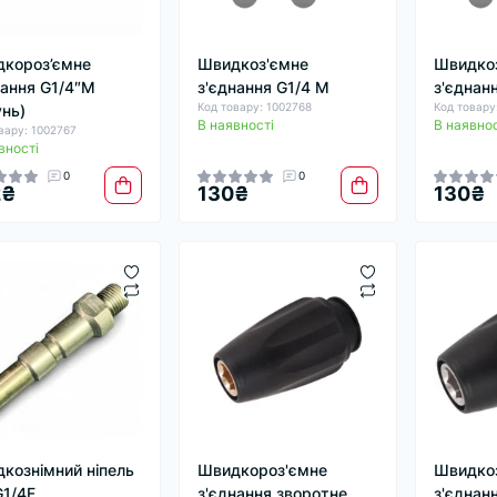
короз’ємне
Швидкоз'ємне
Швидко
нання G1/4″M
з'єднання G1/4 М
з'єднанн
Код товару: 1002768
Код товару
унь)
В наявності
В наявнос
вару: 1002767
вності
0
0
2₴
130₴
130₴
кознімний ніпель
Швидкороз'ємне
Швидко
1/4F
з'єднання зворотне
з'єднан