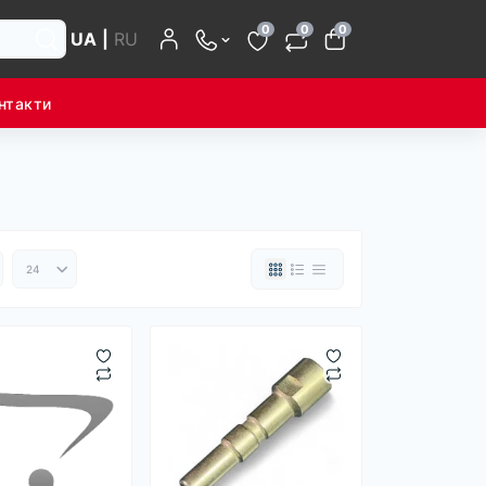
0
0
0
UA
|
RU
нтакти