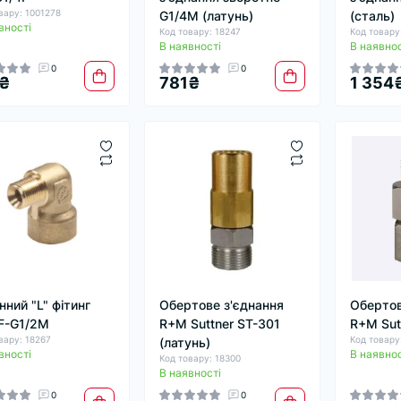
вару: 1001278
G1/4М (латунь)
(сталь)
вності
Код товару: 18247
Код товару
В наявності
В наявнос
0
0
₴
781₴
1 354
нний "L" фітинг
Обертове з'єднання
Обертов
F-G1/2M
R+M Suttner ST-301
R+M Sut
вару: 18267
Код товару
(латунь)
вності
В наявнос
Код товару: 18300
В наявності
0
0