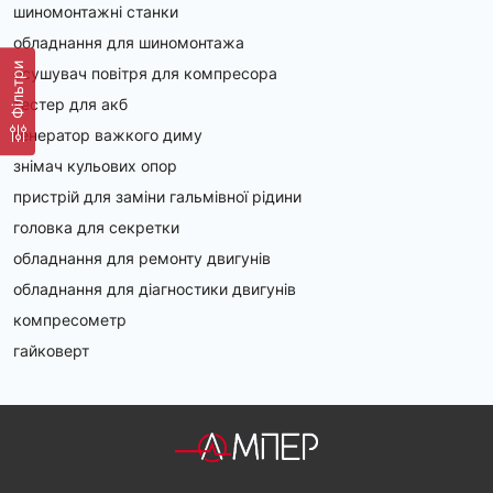
стійку та чітку шкалу, яку добре видно навіть при 
шиномонтажні станки
поганому освітленні.
обладнання для шиномонтажа
Фільтри
Основні критерії, що допоможуть вибрати тестер фар 
осушувач повітря для компресора
без помилок:
тестер для акб
генератор важкого диму
тип приладу: наскільки просто він вимірює 
світловий промінь;
знімач кульових опор
регулювання: діапазон висоти під різні типи авто 
пристрій для заміни гальмівної рідини
(від легковушок до бусів);
головка для секретки
читабельність: наскільки зручно зчитувати дані з 
обладнання для ремонту двигунів
дисплея або шкали;
обладнання для діагностики двигунів
наявність аксесуарів: калібрувальна мішень, 
компресометр
стійка приладу, фіксатор колеса;
гайковерт
мобільність: чи легко переміщати пристрій між 
боксами.
Після покупки важливо визначити постійне місце для 
зберігання. Якщо тестер фар стоїть рівно, захищений 
від ударів та пилу, його точність зберігатиметься 