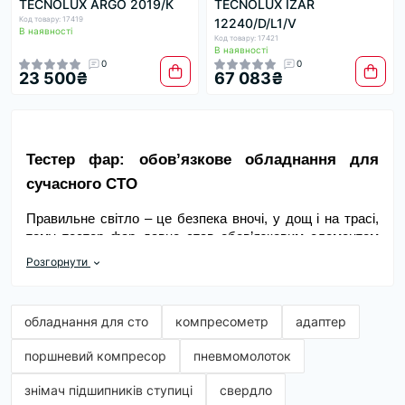
TECNOLUX ARGO 2019/К
TECNOLUX IZAR
Код товару: 17419
12240/D/L1/V
В наявності
Код товару: 17421
В наявності
0
0
23 500₴
67 083₴
Тестер фар: обов’язкове обладнання для 
сучасного СТО
Правильне світло – це безпека вночі, у дощ і на трасі, 
тому тестер фар давно став обов’язковим елементом 
сервісу, а не додатковою опцією. Після заміни ламп, 
Розгорнути
ремонту кузова або в межах сезонної підготовки саме 
цей прилад точно показує, куди спрямований промінь. 
Коли світло «б’є» занадто високо або вбік, водій сліпить 
обладнання для сто
компресометр
адаптер
інших і гірше бачить дорогу, навіть якщо лампи нові. 
Саме тому перевірка фар й подальше налаштування 
поршневий компресор
пневмомолоток
входять до базових послуг, які клієнт добре розуміє і 
цінує. Представлені в каталозі Amper моделі підходять 
знімач підшипників ступиці
свердло
як для локальних майстерень, так і для великих 