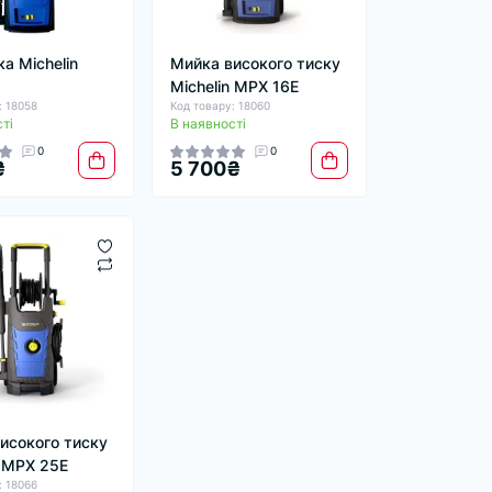
а Michelin
Мийка високого тиску
Michelin MPX 16E
: 18058
Код товару: 18060
ті
В наявності
0
0
₴
5 700₴
исокого тиску
n MPX 25E
: 18066