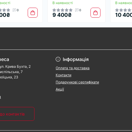
вності
В наявності
В наявнос
0
0
100₴
9 400₴
10 40
реса
Інформація
ул. Крива Бухта, 2
Оплата та доставка
риспільська, 7
Контакти
роїцька, 23
Подарункові сертифікати
Акції
a
до контактів