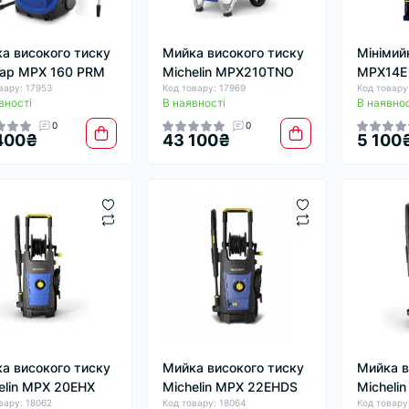
а високого тиску
Мийка високого тиску
Мінімийк
ар MPX 160 PRM
Michelin MPX210TNO
MPX14E
вару: 17953
Код товару: 17969
Код товару
вності
В наявності
В наявнос
0
0
400₴
43 100₴
5 100
а високого тиску
Мийка високого тиску
Мийка в
elin MPX 20EHX
Michelin MPX 22EHDS
Micheli
вару: 18062
Код товару: 18064
Код товару