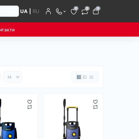
0
0
0
UA
|
RU
нтакти