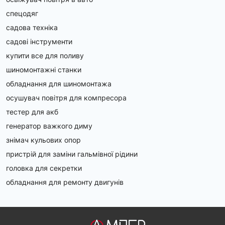
Для легкових авто підійдуть портативні джамп-
спецодяг
стартери з силою струму від 400А.
садова техніка
Для вантажівок та спецтехніки краще вибрати 
потужні пристрої зі струмом від 1000А.
садові інструменти
Для СТО та майстерень – професійні зарядні 
купити все для поливу
станції з регулюванням напруги та захистом від 
шиномонтажні станки
стрибків.
обладнання для шиномонтажа
Чому варто купити пускозарядний пристрій на 
осушувач повітря для компресора
Amper.ua?
тестер для акб
Офіційні пристрої 
Topdon
 – якість, перевірена 
генератор важкого диму
часом.
знімач кульових опор
Широкий вибір моделей – від компактних джамп-
пристрій для заміни гальмівної рідини
стартерів до професійних зарядних станцій.
Швидка доставка по Україні – оформлюйте 
головка для секретки
замовлення та отримайте пристрій в найкоротші 
обладнання для ремонту двигунів
терміни.
Консультації та підтримка – допоможемо 
підібрати модель під ваші завдання.
Обирайте пускозарядні пристрої на 
Amper.ua
 і будьте 