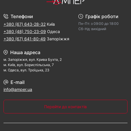
впевнені, що ваш автомобіль завжди заведеться з 
першого разу!
Телефони
Графік роботи
Пн-Пт: з 09:00 дo 18:00
+380 (67) 643-28-32
Київ
Cб-Hд: виxідний
+380 (48) 750-23-09
Одеса
+380 (67) 641-80-49
Запоріжжя
Наша адреса
м. Запорiжжя, вул. Крива Бухта, 2
м. Kиїв, вул. Бориспільська, 7
м. Одеса, вул. Троїцька, 23
E-mail
info@amper.ua
Перейти до контактів