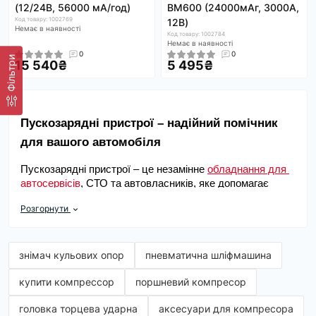
(12/24В, 56000 мА/год)
BM600 (24000мАг, 3000А,
Код товару: 1002769
12В)
Немає в наявності
Код товару: 1002784
Немає в наявності
0
0
Фільтри
15 540₴
5 495₴
Пускозарядні пристрої – надійний помічник 
для вашого автомобіля
Пускозарядні пристрої – це незамінне 
обладнання для 
автосервісів
, СТО та автовласників, яке допомагає 
швидко завести розряджений акумулятор та 
Розгорнути
продовжити його термін служби. Якщо батарея сіла в 
мороз, після довгого простою або через зношеність, 
якісний пусковий пристрій вирішить проблему за лічені 
секунди. В Amper.ua представлені пускозарядні 
знімач кульових опор
пневматична шліфмашина
пристрої Topdon, які відрізняються надійністю, 
купити компрессор
поршневий компресор
потужністю та зручністю у використанні.
Що можуть пускозарядні пристрої?
головка торцева ударна
аксесуари для компресора