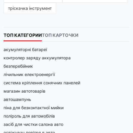
тріскачка інструмент
Пускові бустери (джамп-стартери)
 – компактні 
пристрої, які запускають двигун при 
розрядженому АКБ. Працюють автономно, без 
підключення до мережі, що робить їх 
незамінними в дорозі.
ТОП КАТЕГОРИИ
ТОП КАРТОЧКИ
Пуско-зарядні пристрої
 – універсальні моделі, 
які не тільки заводять автомобіль, але й 
акумуляторні батареї
заряджають акумулятор. Відмінно підходять для 
гаражів, СТО та автопарків.
контролер заряду аккумулятора
Зарядні пристрої для АКБ
 – допомагають 
безперебійник
відновити заряд акумулятора та продовжити його 
лічильник електроенергії
термін служби. Є моделі з інтелектуальним 
керуванням, які регулюють процес зарядки та 
система кріплення сонячних панелей
захищають АКБ від перезаряду.
магазин автотоварів
Багатофункціональні пристрої
 – сучасні 
моделі можуть не тільки запускати та заряджати 
автошампунь
АКБ, але й працювати як повербанк для 
піна для безконтактної мийки
смартфонів, ліхтарик та навіть джерело 
поліроль для автомобілів
живлення для електроінструменту.
засіб для чистки салона авто
Як вибрати пускозарядний пристрій?
освіжувач повітря в авто