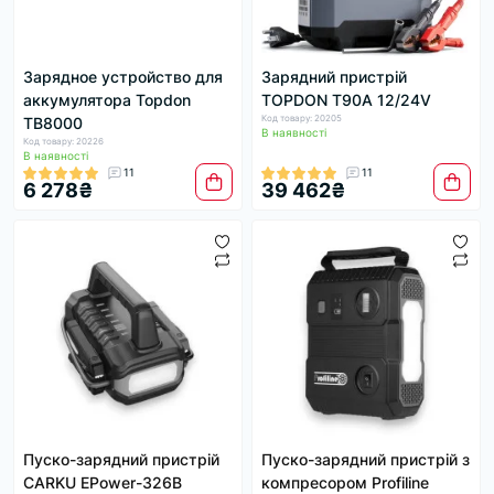
Зарядное устройство для
Зарядний пристрій
аккумулятора Topdon
TOPDON T90A 12/24V
Код товару: 20205
TB8000
В наявності
Код товару: 20226
В наявності
11
11
6 278₴
39 462₴
Пуско-зарядний пристрій
Пуско-зарядний пристрій з
CARKU EPower-326B
компресором Profiline