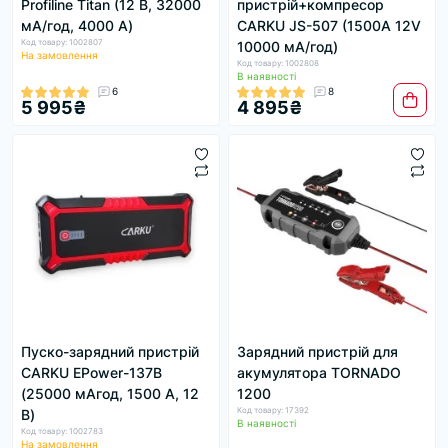
Profiline Titan (12 В, 32000
пристрій+компресор
мА/год, 4000 А)
CARKU JS-507 (1500A 12V
Код товару: 1002807
10000 мА/год)
На замовлення
Код товару: 1002808
В наявності
6
8
5 995₴
4 895₴
Пуско-зарядний пристрій
Зарядний пристрій для
CARKU EPower-137B
акумулятора TORNADO
(25000 мАгод, 1500 А, 12
1200
Код товару: 17392
В)
В наявності
Код товару: 1002783
На замовлення