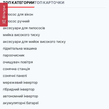
ТОП КАТЕГОРИИ
ТОП КАРТОЧКИ
Фільтри
пилосос для вікон
пилосос ручний
аксесуари для пилососів
мийка високого тиску
аксесуари для мийок високого тиску
підмітальна машина
пароочисник
очищувач повітря
сонячна станція
сонячні панелі
мережевий інвертор
гібридний інвертор
автономний інвертор
акумуляторні батареї