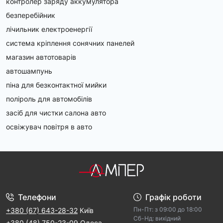
контролер заряду аккумулятора
безперебійник
лічильник електроенергії
система кріплення сонячних панелей
магазин автотоварів
автошампунь
піна для безконтактної мийки
поліроль для автомобілів
засіб для чистки салона авто
освіжувач повітря в авто
Телефони
Графік роботи
Пн-Пт: з 09:00 дo 18:00
+380 (67) 643-28-32
Київ
Cб-Hд: виxідний
+380 (48) 750-23-09
Одеса