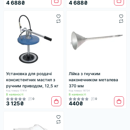
4 688₴
4 688₴
Установка для роздачі
Лійка з гнучким
консистентних мастил з
наконечником металева
ручним приводом, 12,5 кг
370 мм
Код товару: 17414
Код товару: 18724
В наявності
В наявності
0
0
3 125₴
440₴