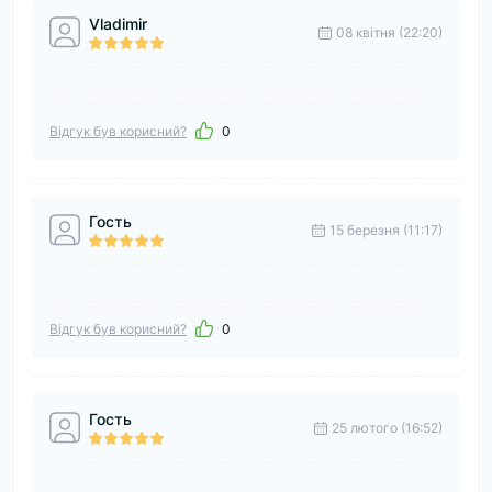
Vladimir
08 квітня (22:20)
Відгук був корисний?
0
Гость
15 березня (11:17)
Відгук був корисний?
0
Гость
25 лютого (16:52)