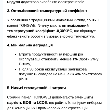
модуля додатково виробляти електроенергію.
3. Оптимізований температурний коефіцієнт
У порівнянні з традиційними модулями P-типу, сонячні 
панелі TONGWEI N-типу мають 
оптимізований 
температурний коефіцієнт -0,30%/°C
, що підвищує 
ефективність роботи в умовах високих температур.
4. Мінімальна деградація
Втрата продуктивності за 
перший рік
експлуатації становить 
менше 1%
 (проти 2% у 
P-типу).
Після 
30 років експлуатації
 залишкова 
потужність складає не менше 
87,4%
 початкового 
рівня.
5. Низькі експлуатаційні витрати
Сонячні панелі TONGWEI допомагають 
зменшити 
вартість BOS та LCOE
, що робить їх вигідним вибором 
для комерційних і промислових електростанцій.