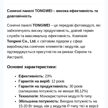
Сонячні панелі TONGWEI – висока ефективність та 
довговічність
Сонячні панелі 
TONGWEI
 – це передові фотомодулі, які 
забезпечують високу продуктивність, довгий термін 
служби та максимальну ефективність. Компанія 
Tongwei Co., Ltd.
 є світовим лідером у сфері 
виробництва сонячних елементів і модулів, що 
підтверджується присутністю на ринках Європи та 
Австралії.
Основні характеристики:
Ефективність
: 23%
Гарантія на виріб
: 12 років
Гарантія на продуктивність
: 30 років 
(залишкова потужність не менше 88,12%)
Технологія
: Монокристалічні модулі N-типу
Збільшена потужність
: Вихідна потужність на 
15-20 Вт вища, ніж у модулів P-типу тієї ж версії