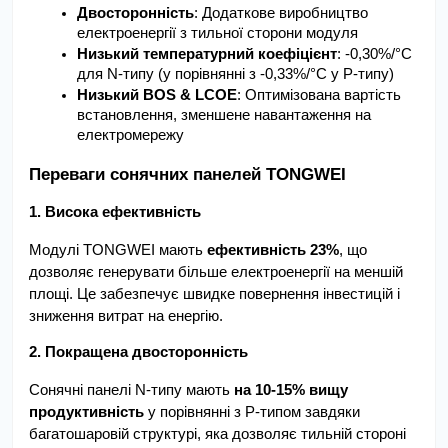
Двосторонність
: Додаткове виробництво 
електроенергії з тильної сторони модуля
Низький температурний коефіцієнт
: -0,30%/°C 
для N-типу (у порівнянні з -0,33%/°C у P-типу)
Низький BOS & LCOE
: Оптимізована вартість 
встановлення, зменшене навантаження на 
електромережу
Переваги сонячних панелей TONGWEI
1. Висока ефективність
Модулі TONGWEI мають 
ефективність 23%
, що 
дозволяє генерувати більше електроенергії на меншій 
площі. Це забезпечує швидке повернення інвестицій і 
зниження витрат на енергію.
2. Покращена двосторонність
Сонячні панелі N-типу мають 
на 10-15% вищу 
продуктивність
 у порівнянні з P-типом завдяки 
багатошаровій структурі, яка дозволяє тильній стороні 