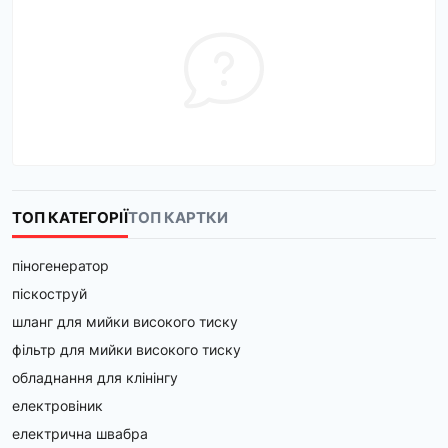
ТОП КАТЕГОРІЇ
ТОП КАРТКИ
піногенератор
піскоструй
шланг для мийки високого тиску
фільтр для мийки високого тиску
обладнання для клінінгу
електровіник
електрична швабра