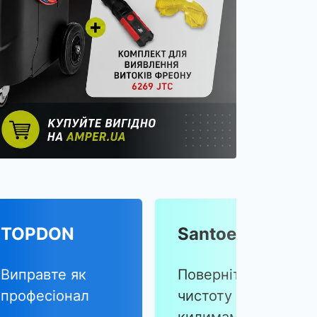
TOPDON
Santoemma
Виправте як
Поверніть
професіонал
чистоту вашим