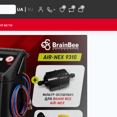
0
0
0
UA
|
RU
нтакти