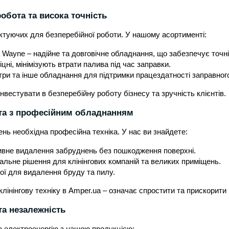
обота та висока точність
ктуючих для безперебійної роботи. У нашому асортименті:
 Wayne – надійне та довговічне обладнання, що забезпечує точн
міцні, мінімізують втрати палива під час заправки.
ри та інше обладнання для підтримки працездатності заправног
інвестувати в безперебійну роботу бізнесу та зручність клієнтів.
ота з професійним обладнанням
нь необхідна професійна техніка. У нас ви знайдете:
тивне видалення забруднень без пошкодження поверхні.
льне рішення для клінінгових компаній та великих приміщень.
ої для видалення бруду та пилу.
клінінгову техніку в Amper.ua – означає спростити та прискорити
та незалежність