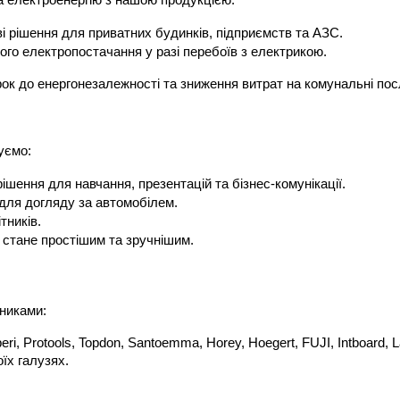
а електроенергію з нашою продукцією:
ві рішення для приватних будинків, підприємств та АЗС.
ого електропостачання у разі перебоїв з електрикою.
рок до енергонезалежності та зниження витрат на комунальні пос
уємо:
 рішення для навчання, презентацій та бізнес-комунікації.
 для догляду за автомобілем.
тників.
 стане простішим та зручнішим.
никами:
eri, Protools, Topdon, Santoemma, Horey, Hoegert, FUJI, Intboard,
їх галузях.