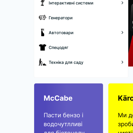
Інтерактивні системи
Генератори
Автотовари
Спецодяг
Техніка для саду
McCabe
Kär
анелі
Пасти бензо і
Ми д
an N-
водочутлливі
зроб