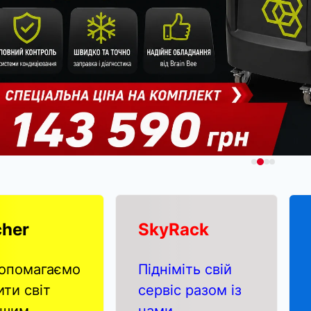
cher
SkyRack
опомагаємо
Підніміть свій
ити світ
сервіс разом із