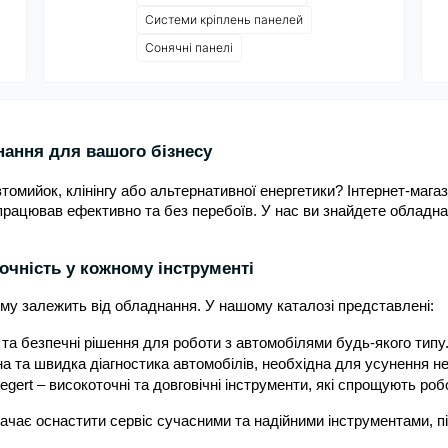
Системи кріплень панелей
Сонячні панелі
нання для вашого бізнесу
томийок, клінінгу або альтернативної енергетики? Інтернет-маг
с працював ефективно та без перебоїв. У нас ви знайдете обладн
очність у кожному інструменті
ряму залежить від обладнання. У нашому каталозі представлені:
і та безпечні рішення для роботи з автомобілями будь-якого типу
на та швидка діагностика автомобілів, необхідна для усунення н
gert – високоточні та довговічні інструменти, які спрощують робо
ачає оснастити сервіс сучасними та надійними інструментами, п