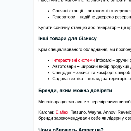
Інвестуйте в майбутнє та знижуйте витрати н
Сонячні станції – автономні та мереже
Генератори – надійне джерело резервн
Купити сонячну станцію або генератор – це к
Інші товари для бізнесу
Крім спеціалізованого обладнання, ми пропон
Інтерактивні системи
 Intboard – зручні
Автотовари – широкий вибір продукції
Спецодяг – захист та комфорт співробі
Садова техніка – догляд за територією
Бренди, яким можна довіряти
Ми співпрацюємо лише з перевіреними вироб
Karcher,
Elaflex
, Tatsuno, Wayne, Annovi Reverb
бренди зарекомендували себе як лідери у сво
Чому обирають Amper.ua?