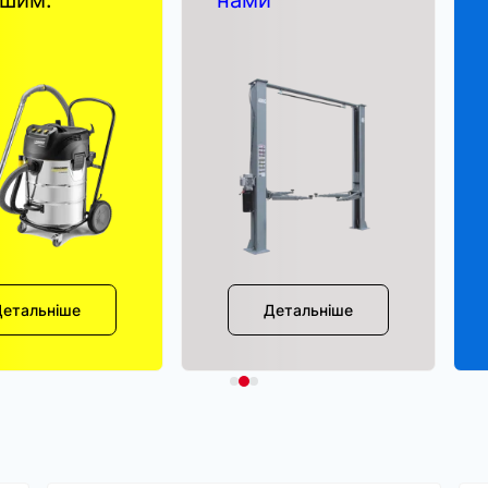
ішим.
нами
Детальніше
Детальніше