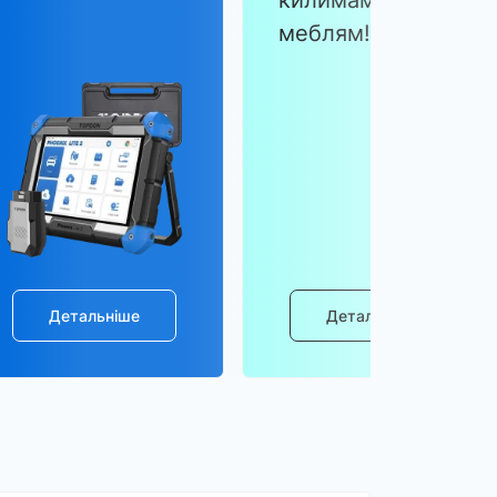
килимам та
меблям!
Детальніше
Детальніше