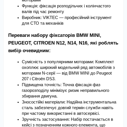
Функція: фіксація розподільчих і колінчастого 
валів під час ремонту
Виробник: VIKTEC — професійний інструмент 
для СТО та механіків
Переваги набору фіксаторів BMW MINI, 
PEUGEOT, CITROEN N12, N14, N16, які роблять 
вибір очевидним:
Сумісність з популярними моторами: Комплект 
охоплює широкий модельний ряд автомобілів з 
моторами N-серії — від BMW MINI до Peugeot 
207 і Citroën DS3.
Підвищена точність: Точна фіксація фаз 
газорозподілу мінімізує ризик неправильного 
збирання двигуна.
Зносостійкі матеріали: Надійна інструментальна 
сталь забезпечує довгий термін служби навіть 
при частому використанні в автосервісі.
Зручність застосування: Набір постачається в 
кейсі з позначенням кожного елемента, що 