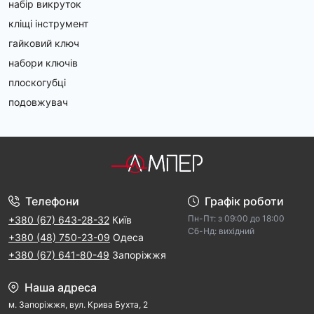
набір викруток
кліщі інструмент
гайковий ключ
набори ключів
плоскогубці
подовжувач
Телефони
Графік роботи
Пн-Пт: з 09:00 дo 18:00
+380 (67) 643-28-32
Київ
Cб-Hд: виxідний
+380 (48) 750-23-09
Одеса
+380 (67) 641-80-49
Запоріжжя
Наша адреса
м. Запорiжжя, вул. Крива Бухта, 2