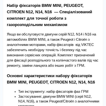
Набір фіксаторів BMW MINI, PEUGEOT, 
CITROEN N12, N14, N16  — Спеціалізований 
комплект для точної роботи з 
газорозподільним механізмом 
Якщо ви обслуговуєте двигуни серій N12, N14 і N16 на 
автомобілях BMW MINI, а також Peugeot і Citroën з 
аналогічними моторами, набір фіксаторів  від VIKTEC 
забезпечить необхідну точність і безпеку під час 
виконання сервісних операцій. Комплект призначений 
для фіксації розподільного та колінчастого валів під час 
ремонту, заміни ланцюга або інших робіт з ГРМ.
Основні характеристики набору фіксаторів 
BMW MINI, PEUGEOT, CITROEN N12, N14, N16
Тип інструменту: набір фіксаторів фаз ГРМ
Застосування: двигуни BMW MINI (серії N12, 
N14, N16), а також Peugeot/Citroën з аналогічними 
моторами