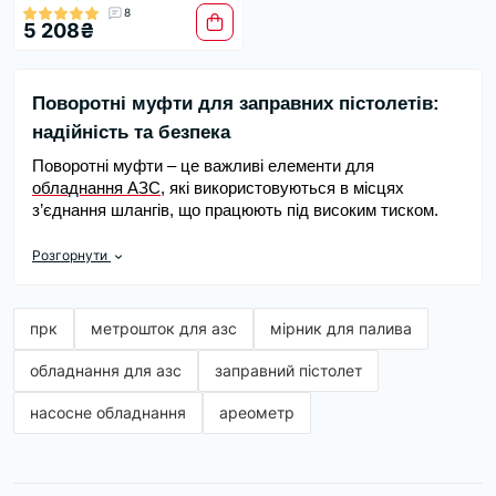
8
5 208₴
Поворотні муфти для заправних пістолетів:
надійність та безпека
Поворотні муфти – це важливі елементи для
обладнання АЗС
, які використовуються в місцях
з’єднання шлангів, що працюють під високим тиском.
Особливо актуальні такі деталі для заправних
пістолетів, де потрібен захист від пошкоджень при
Розгорнути
необережних діях водіїв.
Функції та переваги поворотних муфт
прк
метрошток для азс
мірник для палива
Основне призначення поворотних муфт – запобігання
пошкодження заправного обладнання в ситуаціях, коли
обладнання для азс
заправний пістолет
водій забуває
пістолет
у горловині бака.
насосне обладнання
ареометр
Розривна захист: При різкому натягування шланга, в
Автоматичне перекриття: Конструкція забезпечує мит
Функція фільтрації: Муфта перешкоджає проникненню