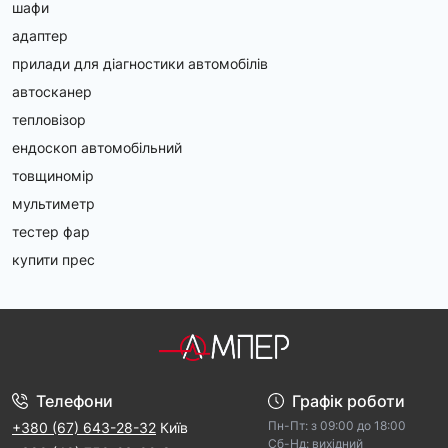
шафи
Якщо ви не впевнені у виборі, наші спеціалісти завжди
готові допомогти. Просто залиште заявку на сайті, і ми
адаптер
запропонуємо оптимальні варіанти за ціною та
прилади для діагностики автомобілів
характеристиками.
автосканер
Amper.ua – ваш надійний партнер
в оснащенні АЗС
тепловізор
якісним обладнанням!
ендоскоп автомобільний
товщиномір
мультиметр
тестер фар
купити прес
Телефони
Графік роботи
Пн-Пт: з 09:00 дo 18:00
+380 (67) 643-28-32
Київ
Cб-Hд: виxідний