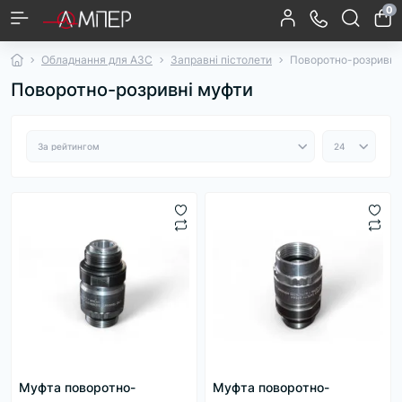
0
Водяні насоси та помпи високого
Підйомне обладнання
Шиномонтаж та Балансування
Компресори
Гаражне обладнання
Діагностичне обладнання для авто
Заміна рідин
Інструмент
Обслуговування кліматичних систем
Рихтувальне-фарбувальне обладнання
Заправні пістолети
Метрологічне обладнання
Промислова арматура
Насосне обладнання
Аксесуари для автомийок
Пилососи
Мийки високого тиску
Сонячні панелі
Акумуляторні батареї
Догляд за кузовом авто
Догляд за салоном авто
Садовий інструмент
Техніка для поливу
тиску
Обладнання для АЗС
Заправні пістолети
Поворотно-розривні
Контролери заряду АКБ
Стенди для рихтування
Інструмент для ходової
Господарські пилососи
Шиномонтажні стенди
Зєднувальні муфти до
Компресори поршневі
Аксесуари для мийок
Установки для заміни
Занурювальні насоси
Гнучкі cонячні панелі
Пістолети для мийок
Засоби для чищення
Поворотно-розривні
Швидкозємні муфти
Мірники для палива
Гідравлічні стійки
Дренажні насоси
Газонокосарки
Автомобільні
Автосканери
Автошампуні
Установки
Ремкомплекти до помп
Піна для безконтактної
Носики для заправних
Акумуляторні сканери
Балансувальні стенди
Установки для заміни
Компресори гвинтові
Інструмент моторної
Крани для зняття та
Поліролі для салону
Насоси для саду
Пробовідбірники
Миючі пилососи
Інструмент для
Грязьові фрези
Запчастини та
Аксесуари та
Домкрати
Пили
Поворотно-розривні муфти
обслуговування
високого тиску
високого тиску
та фарбування
олії двигуна
підйомники
для палива
Сam-lock
салону
муфти
помп
вивішування двигуна
комплектуючі для
трансмісійної олії
інструмент для
рихтувально-
пістолетів
мийки
групи
автомобільних
занурювальних насосів
фарбувального
заправки
кондиціонерів
автокондиціонерів
обладнання
Осушувачі стисненого
Колбові пилососи
Насоси для дому
Аксесуари для
Повітродувки
Тепловізори
Ареометри
Секатори та кущорізи
Занурювальні насоси
Мішкові пилососи
Аксесуари для
Метроштоки
Ендоскопи
Аксесуари та елементи
Списи та струменеві
Автопарфумерія
Аксесуари для уборки
Швидкоз'єми та
Установки для заміни
Поліролі для кузова
Шафи та верстаки
Інструменти для
шиномонтажу
повітря
Установки для роздачі
Очисники для кузова
Адаптери и траверси
Витратні матеріали
компресора
до підйомників
трубки
перехідники для мийок
салону авто
гальмівної рідини
ремонту кузова
консистентних мастил
високого тиску
Роботи-пилососи
Котушки та візки
Товщиноміри
Паста бензо/
Тримери
Аксесуари для садової
Тестери і мультіметри
Віконні пилососи
Дощувачі
водочутлива
техніки
Аксесуари для заміни
Набори торцевих
Пневматичний
Піногенератори
Форсунки для АВТ
головок
рідин
інструмент
Ручні (стікові) пилососи
Шланги поливальні
Тестери фар
Детектори витоку диму
Пістолети для поливу
Аква-пилососи
Зарядні пристрої та
акумулятори для
Піскоструї
Запчастини та
садового інструменту
Спецінструмент
Спецінструмент VW &
Аксесуари для поливу
Аксесуари та
комплектуючі к АВТ
Mercedes & Bmw
Audi
комплектуючі для
пилососів
Шланги для мийок
Фільтри для мийок
Електроінструмент
Ручний інструмент
Муфта поворотно-
Муфта поворотно-
високого тиску