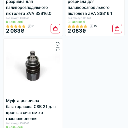
розривна для
розривна для
паливорозподільного
паливорозподільного
пістолета ZVA SSB16.0
пістолета ZVA SSB16.1
Код товару: 1001047
Код товару: 1001048
В наявності
В наявності
7
15
2 083₴
2 083₴
Муфта розривна
багаторазова CSB 21 для
кранів з системою
газоповернення
Код товару: 1001049
В наявності