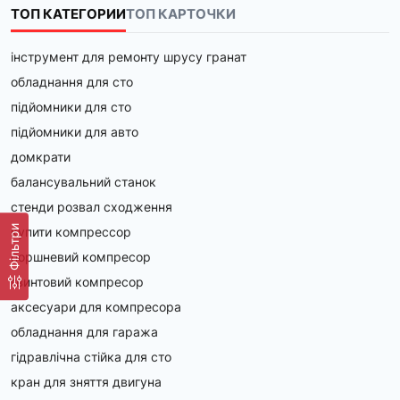
Характеристики поворотно-розривних муфт
ТОП КАТЕГОРИИ
ТОП КАРТОЧКИ
В інтернет-магазині Amper.ua представлені поворотні
муфти від провідних брендів. Ці виробники відомі
інструмент для ремонту шрусу гранат
надійністю своєї продукції, яка відповідає міжнародним
обладнання для сто
стандартам якості та безпеки для роботи з агресивними
підйомники для сто
рідкими середовищами. Особливості продукції:
підйомники для авто
Довговічність: Виготовлені з міцних матеріалів, що з
домкрати
Контроль якості: Кожна муфта проходить суворий кон
Гарантія: Усі вироби супроводжуються гарантійним о
балансувальний станок
стенди розвал сходження
Чому варто придбати поворотну муфту саме у
Фільтри
нас?
купити компрессор
поршневий компресор
На Amper.ua ви знайдете поворотні муфти для
заправних пістолетів, які ідеально підійдуть до ваших
гвинтовий компресор
паливорозподільних систем. Ми пропонуємо товари, які
аксесуари для компресора
відповідають сучасним вимогам надійності та безпеки.
обладнання для гаража
Широкий вибір конфігурацій та моделей.
гідравлічна стійка для сто
Кваліфіковані консультації з підбору обладнання.
кран для зняття двигуна
Гнучкі умови купівлі та доставки. 