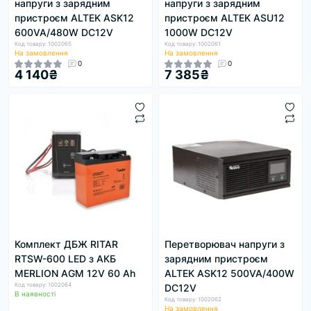
напруги з зарядним
напруги з зарядним
пристроєм ALTEK ASK12
пристроєм ALTEK ASU12
600VA/480W DC12V
1000W DC12V
Код товару: 1002065
Код товару: 1002061
На замовлення
На замовлення
0
0
4 140₴
7 385₴
Комплект ДБЖ RITAR
Перетворювач напруги з
RTSW-600 LED з АКБ
зарядним пристроєм
MERLION AGM 12V 60 Ah
ALTEK ASK12 500VA/400W
Код товару: 1002064
DC12V
В наявності
Код товару: 1002062
На замовлення