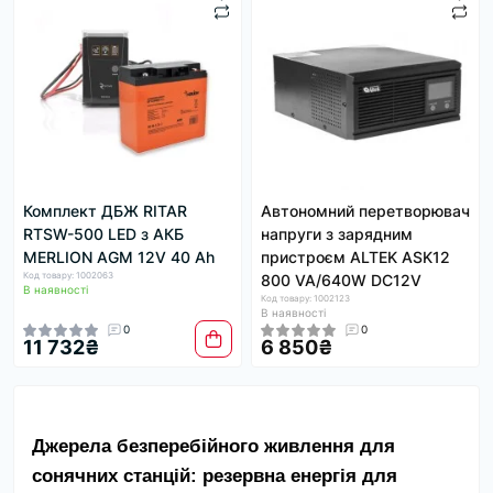
Комплект ДБЖ RITAR
Автономний перетворювач
RTSW-500 LED з АКБ
напруги з зарядним
MERLION AGM 12V 40 Ah
пристроєм ALTEK ASK12
Код товару: 1002063
800 VA/640W DC12V
В наявності
Код товару: 1002123
В наявності
0
0
11 732₴
6 850₴
Джерела безперебійного живлення для 
сонячних станцій: резервна енергія для 