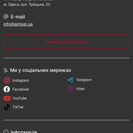
Резервне живлення об'єктів без мережевого 
м. Одеса, вул. Троїцька, 23
підключення.
Комплекти безперебійного живлення — готові 
E-mail
системи з АКБ та інвертором.
info@amper.ua
Популярні бренди та моделі
Перейти до контактів
Altek
 AEN / ASK / Atlas — надійні гібридні 
інвертори з широкими можливостями.
Ritar RA / RT / RC — акумулятори з глибоким 
розрядом, AGM та GEL технології.
Інші виробники: Stromherz, Solplanet, Deye, 
Ми у соціальних мережах
SolarEdge — залежно від конфігурації вашої 
Telegram
СЕС.
Instagram
Viber
Facebook
Купити ДБЖ для сонячної станції в Україні
YouTube
Ми пропонуємо:
TikTok
Гібридні та автономні інвертори.
Готові комплекти з акумуляторами.
Професійну консультацію з підбору та 
Інформація