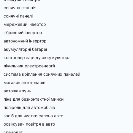
Вбудований MPPT-контролер — підвищує 
сонячна станція
ефективність заряду від сонячних панелей.
сонячні панелі
Моніторинг та віддалений доступ — зручне 
керування через застосунок.
мережевий інвертор
гібридний інвертор
Характеристики та параметри ДБЖ
автономний інвертор
Підбір ДБЖ вимагає розуміння технічних характеристик:
акумуляторні батареї
контролер заряду аккумулятора
Потужність ДБЖ: від 3 кВт до 50 кВт і вище.
Робоча напруга: 12В, 24В, 48В, HV 
лічильник електроенергії
(високовольтні).
система кріплення сонячних панелей
Фазність: однофазні та трифазні моделі.
магазин автотоварів
Максимальна PV-напруга та струм заряду — 
важливо для відповідності сонячним панелям.
автошампунь
ККД перетворення — до 98%.
піна для безконтактної мийки
Захист від перевантаження, короткого 
замикання, глибокого розряду акумуляторів.
поліроль для автомобілів
Час перемикання — від 10 до 20 мс для 
засіб для чистки салона авто
безшовного переходу на резерв.
освіжувач повітря в авто
Акумулятори для ДБЖ та сонячних систем
спецодяг