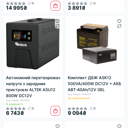
0
0
14 995₴
3 891₴
Автономний перетворювач
Комплект ДБЖ АSK12
напруги з зарядним
500VA/400W DC12V + АКБ
пристроєм ALTEK ASU12
ABT-40Аh/12V GEL
Код товару: 1002059
800W DC12V
На замовлення
Код товару: 1002060
В наявності
0
0
6 743₴
9 094₴