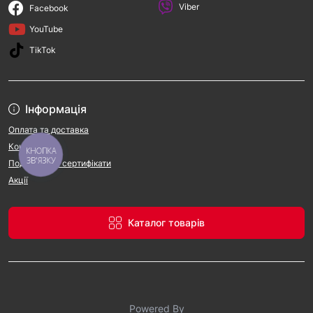
Viber
Facebook
YouTube
TikTok
Інформація
Оплата та доставка
Контакти
КНОПКА
ЗВ'ЯЗКУ
Подарункові сертифікати
Акції
Каталог товарів
Powered By