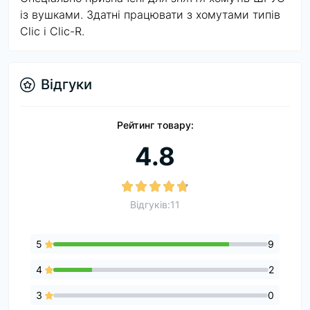
із вушками. Здатні працювати з хомутами типів
Clic і Clic-R.
Відгуки
Рейтинг товару:
4.8
Відгуків:11
5
9
4
2
3
0