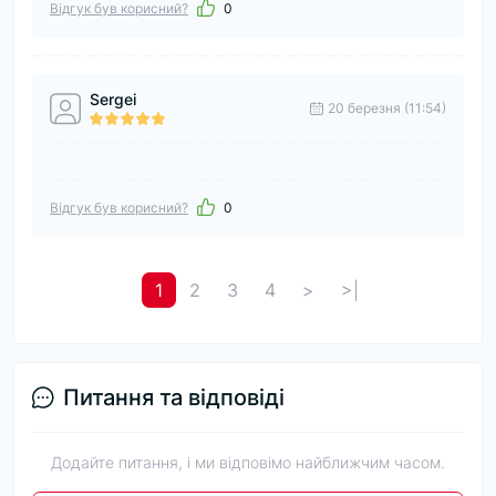
Відгук був корисний?
0
Sergei
20 березня (11:54)
Відгук був корисний?
0
1
2
3
4
>
>|
Питання та відповіді
Додайте питання, і ми відповімо найближчим часом.