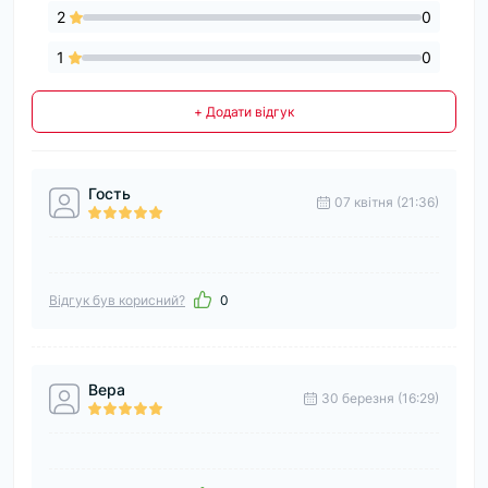
2
0
1
0
+ Додати відгук
Гость
07 квітня (21:36)
Відгук був корисний?
0
Вера
30 березня (16:29)