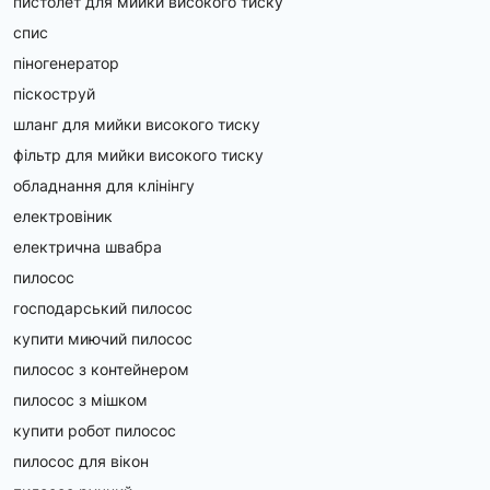
пистолет для мийки високого тиску
спис
піногенератор
піскоструй
шланг для мийки високого тиску
фільтр для мийки високого тиску
обладнання для клінінгу
електровіник
електрична швабра
пилосос
господарський пилосос
купити миючий пилосос
пилосос з контейнером
пилосос з мішком
купити робот пилосос
пилосос для вікон