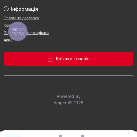
Інформація
Оплата та доставка
Контакти
КНОПКА
Подарункові сертифікати
ЗВ'ЯЗКУ
Акції
Каталог товарів
Powered By
Amper © 2026
0
0