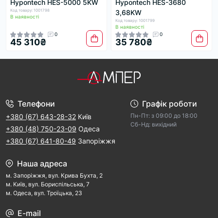
Hypontech HES-5000 5KW
Hypontech HES-3680
Код товару: 1001798
3,68KW
В наявності
Код товару: 1001799
В наявності
0
0
45 310₴
35 780₴
Телефони
Графік роботи
Пн-Пт: з 09:00 дo 18:00
+380 (67) 643-28-32
Київ
Cб-Hд: виxідний
+380 (48) 750-23-09
Одеса
+380 (67) 641-80-49
Запоріжжя
Наша адреса
м. Запорiжжя, вул. Крива Бухта, 2
м. Kиїв, вул. Бориспільська, 7
м. Одеса, вул. Троїцька, 23
E-mail