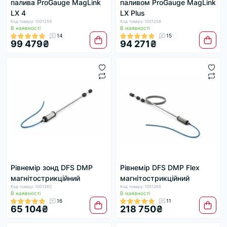
палива ProGauge MagLink
паливом ProGauge MagLink
LX 4
LX Plus
Код товару: 1001259
Код товару: 1001258
В наявності
В наявності
14
15
99 479₴
94 271₴
Рівнемір зонд DFS DMP
Рівнемір DFS DMP Flex
магнітострикційний
магнітострикційний
Код товару: 1001260
Код товару: 1001266
В наявності
В наявності
16
11
65 104₴
218 750₴