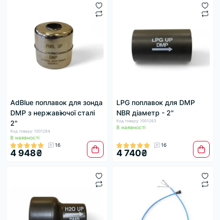
AdBlue поплавок для зонда
LPG поплавок для DMP
DMP з нержавіючої сталі
NBR діаметр - 2"
Код товару: 1001263
2"
В наявності
Код товару: 1001264
В наявності
16
16
4 948₴
4 740₴