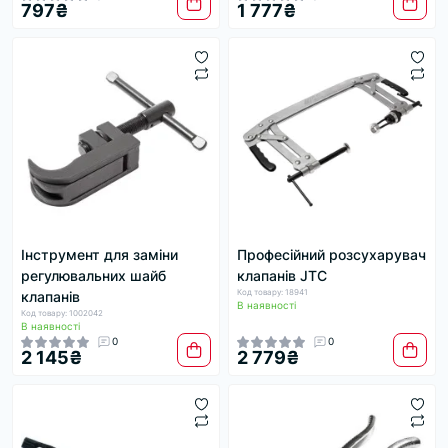
797₴
1 777₴
Інструмент для заміни
Професійний розсухарувач
регулювальних шайб
клапанів JTC
Код товару: 18941
клапанів
В наявності
Код товару: 1002042
В наявності
0
0
2 145₴
2 779₴