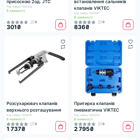
присоскою 2од. JTC
встановлення сальників
Код товару: 1002032
клапанів VIKTEC
В наявності
Код товару: 1002047
В наявності
0
0
301₴
836₴
Розсухарювач клапанів
Притирка клапанів
верхнього розташування
пневматична VIKTEC
Код товару: 1002037
Код товару: 1002052
В наявності
В наявності
0
0
1 737₴
2 795₴