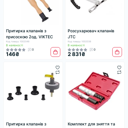
Притирка клапанів з
Розсухарювач клапанів
присоскою 2од. VIKTEC
JTC
Код товару: 1002048
Код товару: 1002038
В наявності
В наявності
0
0
146₴
2 831₴
Притирка клапанів з
Комплект для зняття та