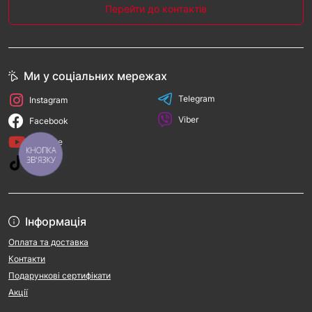
Перейти до контактів
Ми у соціальних мережах
Telegram
Instagram
Viber
Facebook
YouTube
КНОПКА
ЗВ'ЯЗКУ
TikTok
Інформація
Оплата та доставка
Контакти
Подарункові сертифікати
Акції