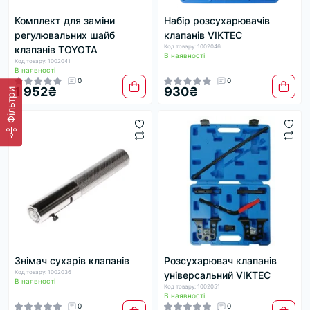
Комплект для заміни
Набір розсухарювачів
регулювальних шайб
клапанів VIKTEC
Код товару: 1002046
клапанів TOYOTA
В наявності
Код товару: 1002041
В наявності
0
0
1 952₴
930₴
Фільтри
Знімач сухарів клапанів
Розсухарювач клапанів
Код товару: 1002036
універсальний VIKTEC
В наявності
Код товару: 1002051
В наявності
0
0