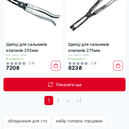
Щипці для сальників
Щипці для сальників
клапанів 255мм
клапанів 275мм
Код товару: 18996
Код товару: 18998
В наявності
В наявності
0
0
720₴
823₴
Показати ще
1
2
>
>|
обладнання для сто
набір головок торцевих