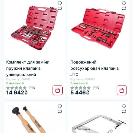
Комплект для заміни
Подовжений
пружин клапанів
розсухарювач клапанів
універсальний
JTC
Код товару: 1002043
Код товару: 1002033
В наявності
В наявності
0
0
14 942₴
5 446₴