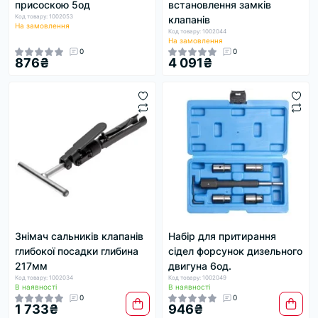
присоскою 5од
встановлення замків
Код товару: 1002053
клапанів
На замовлення
Код товару: 1002044
На замовлення
0
0
876₴
4 091₴
Знімач сальників клапанів
Набір для притирання
глибокої посадки глибина
сідел форсунок дизельного
217мм
двигуна 6од.
Код товару: 1002034
Код товару: 1002049
В наявності
В наявності
0
0
1 733₴
946₴