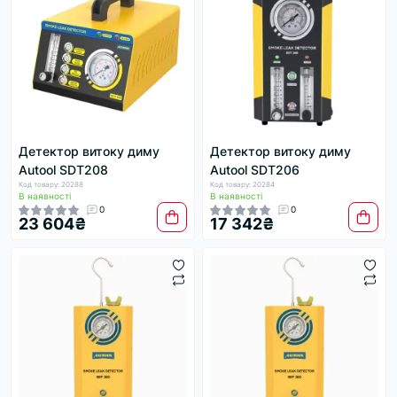
Детектор витоку диму
Детектор витоку диму
Autool SDT208
Autool SDT206
Код товару: 20288
Код товару: 20284
В наявності
В наявності
0
0
23 604₴
17 342₴