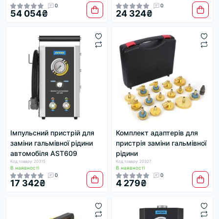
0
0
54 054₴
24 324₴
Імпульсний пристрій для
Комплект адаптерів для
заміни гальмівної рідини
пристрія заміни гальмівної
автомобіля AST609
рідини
Код товару: 20315
Код товару: 20327
В наявності
В наявності
0
0
17 342₴
4 279₴