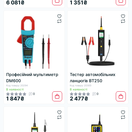
6 081₴
1 351₴
Професійний мультиметр
Тестер автомобільних
DM600
ланцюгів BT250
Код товару: 20294
Код товару: 20300
В наявності
В наявності
0
0
1 847₴
2 477₴