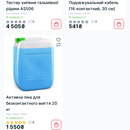
Тестер кипіння гальмівної
Подовжувальний кабель
рідини AS506
(16-контактний, 30 см)
Код товару: 20321
Код товару: 20324
В наявності
В наявності
0
0
4 505₴
541₴
Активна піна для
безконтактного миття 20
кг
Код товару: 19685
В наявності
8
1 550₴