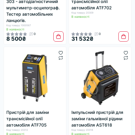
303 - автодіагностичний
трансмісійної олії
мультиметр-осцилограф.
автомобіля ATF702
Код товару: 20309
Тестер автомобільних
В наявності
ланцюгів.
Код товару: 1000567
В наявності
0
0
8 500₴
31 532₴
Пристрій для заміни
Імпульсний пристрій для
трансмісійної олії
заміни гальмівної рідини
автомобіля ATF705
автомобіля AST618
Код товару: 20312
Код товару: 20318
В наявності
В наявності