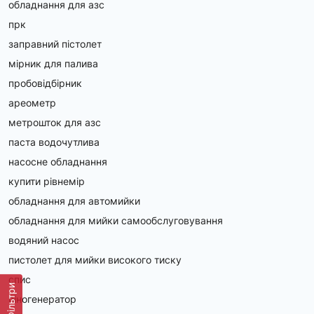
обладнання для азс
прк
заправний пістолет
мірник для палива
пробовідбірник
ареометр
метрошток для азс
паста водочутлива
насосне обладнання
купити рівнемір
обладнання для автомийки
обладнання для мийки самообслуговування
водяний насос
пистолет для мийки високого тиску
спис
Фільтри
піногенератор