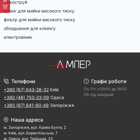
піскоструй
шланг для мийки високого тиску
фільтр для мийки високого тиску
обладнання для клінінгу
електровіник
Телефони
Графік роботи
Пн-Пт: з 09:00 дo 18:00
+380 (67) 643-28-32
Київ
Cб-Hд: виxідний
+380 (48) 750-23-09
Одеса
+380 (67) 641-80-49
Запоріжжя
Наша адреса
м. Запорiжжя, вул. Крива Бухта, 2
м. Kиїв, вул. Бориспільська, 7
м. Одеса, вул. Троїцька, 23