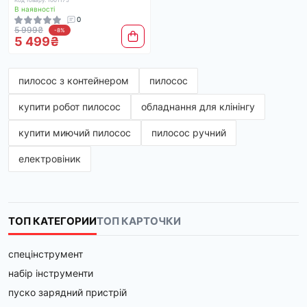
Код товару: 1001175
В наявності
0
5 999₴
-8%
5 499₴
пилосос з контейнером
пилосос
купити робот пилосос
обладнання для клінінгу
купити миючий пилосос
пилосос ручний
електровіник
ТОП КАТЕГОРИИ
ТОП КАРТОЧКИ
спецінструмент
набір інструменти
пуско зарядний пристрій