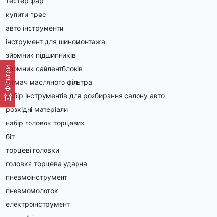
тестер фар
купити прес
авто інструменти
інструмент для шиномонтажа
зйомник підшипників
зйомник сайлентблоків
Фільтри
знімач масляного фільтра
набір інструментів для розбирання салону авто
розхідні матеріали
набір головок торцевих
біт
торцеві головки
головка торцева ударна
пневмоінструмент
пневмомолоток
електроінструмент