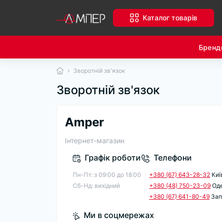
Каталог товарів
Бренд
Зворотній зв'язок
Зворотній зв'язок
Amper
Інтернет-магазин
Графік роботи
Телефони
Пн-Пт: з 09:00 дo 18:00
+380 (67) 643-28-32
Киї
Cб-Hд: виxідний
+380 (48) 750-23-09
Од
+380 (67) 641-80-49
Зап
Ми в соцмережах