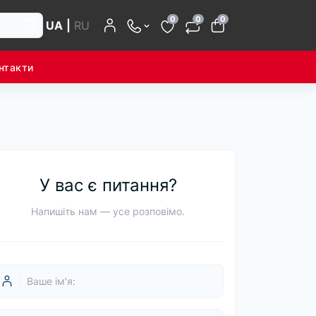
0
0
0
UA
|
RU
нтакти
У вас є питання?
Напишіть нам — усе розповімо.