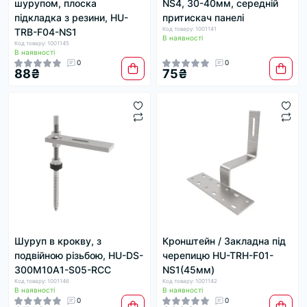
шурупом, плоска
NS4, 30-40мм, середній
підкладка з резини, HU-
притискач панелі
Код товару: 1001141
TRB-F04-NS1
В наявності
Код товару: 1001145
В наявності
0
0
88₴
75₴
Шуруп в крокву, з
Кронштейн / Закладна під
подвійною різьбою, HU-DS-
черепицю HU-TRH-F01-
300M10A1-S05-RCC
NS1(45мм)
Код товару: 1001146
Код товару: 1001142
В наявності
В наявності
0
0