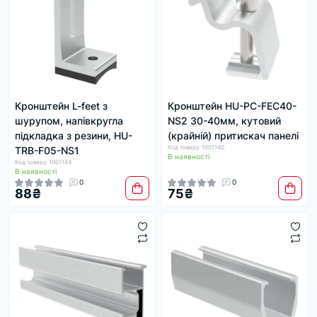
Кронштейн L-feet з
Кронштейн HU-PC-FEC40-
шурупом, напівкругла
NS2 30-40мм, кутовий
підкладка з резини, HU-
(крайній) притискач панелі
Код товару: 1001140
TRB-F05-NS1
В наявності
Код товару: 1001144
В наявності
0
0
88₴
75₴