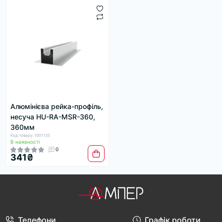
Алюмінієва рейка-профіль,
несуча HU-RA-MSR-360,
360мм
Код товару: 1001135
В наявності
0
341₴
Телефони
Графік роботи