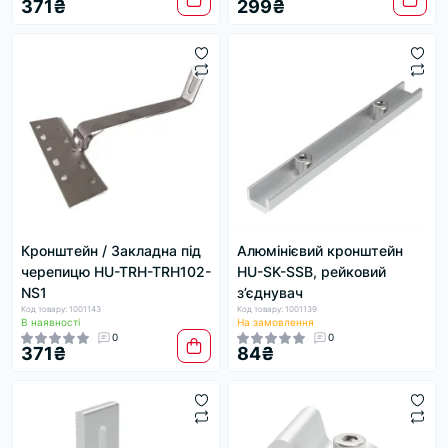
371₴
299₴
Кронштейн / Закладна під
Алюмінієвий кронштейн
черепицю HU-TRH-TRH102-
HU-SK-SSB, рейковий
NS1
з’єднувач
Код товару: 1001143
Код товару: 1001139
В наявності
На замовлення
0
0
371₴
84₴