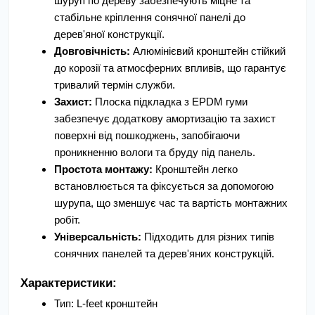
шуруп по дереву забезпечують міцне та 
стабільне кріплення сонячної панелі до 
дерев'яної конструкції.
Довговічність:
 Алюмінієвий кронштейн стійкий 
до корозії та атмосферних впливів, що гарантує 
тривалий термін служби.
Захист:
 Плоска підкладка з EPDM гуми 
забезпечує додаткову амортизацію та захист 
поверхні від пошкоджень, запобігаючи 
проникненню вологи та бруду під панель.
Простота монтажу:
 Кронштейн легко 
встановлюється та фіксується за допомогою 
шурупа, що зменшує час та вартість монтажних 
робіт.
Універсальність:
 Підходить для різних типів 
сонячних панелей та дерев'яних конструкцій.
Характеристики:
Тип: L-feet кронштейн