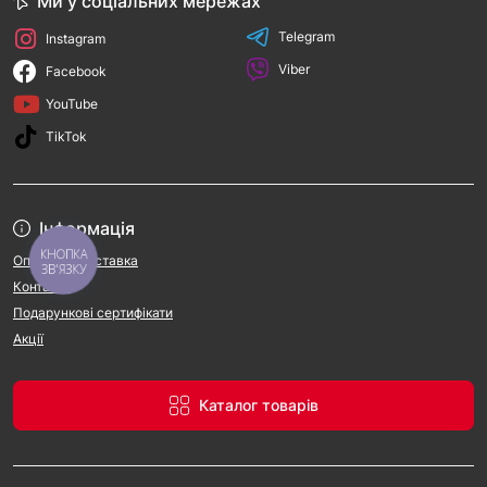
Ми у соціальних мережах
Telegram
Instagram
Viber
Facebook
YouTube
TikTok
Інформація
КНОПКА
Оплата та доставка
ЗВ'ЯЗКУ
Контакти
Подарункові сертифікати
Акції
Каталог товарів