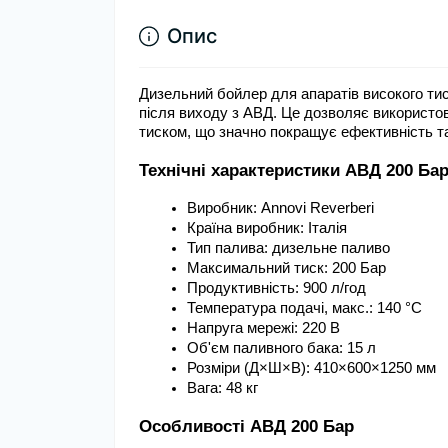
Опис
Дизельний бойлер для апаратів високого тиск
після виходу з АВД. Це дозволяє використову
тиском, що значно покращує ефективність та
Технічні характеристики АВД 200 Ба
Виробник: Annovi Reverberi
Країна виробник: Італія
Тип палива: дизельне паливо
Максимальний тиск: 200 Бар
Продуктивність: 900 л/год
Температура подачі, макс.: 140 °C
Напруга мережі: 220 В
Об'єм паливного бака: 15 л
Розміри (Д×Ш×В): 410×600×1250 мм
Вага: 48 кг
Особливості АВД 200 Бар