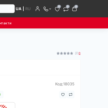
0
0
0
UA
|
RU
нтакти
0
Код:18035
і