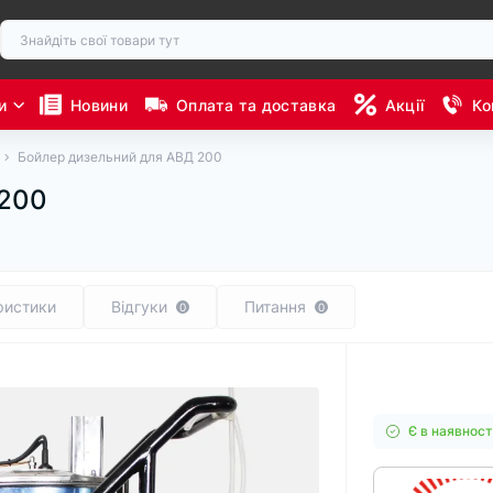
и
Новини
Оплата та доставка
Акції
Ко
Бойлер дизельний для АВД 200
 200
ристики
Відгуки
Питання
0
0
Є в наявност