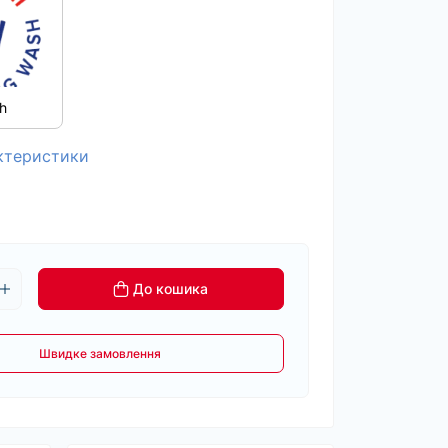
h
актеристики
До кошика
Швидке замовлення