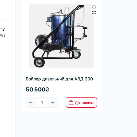
зу 
ід 
Бойлер дизельний для АВД 200
50 500₴
До кошика