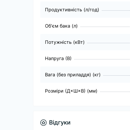
Продуктивність (л/год)
Об'єм бака (л)
Потужність (кВт)
Напруга (В)
Вага (без приладдя) (кг)
Розміри (Д×Ш×В) (мм)
Відгуки