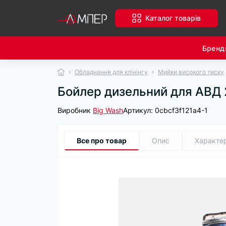
Каталог товарів
Бренд
Обладнання для клінінгу
Мийки високого тиску
Бойлер дизельний для АВД
Виробник
Big Wash
Артикул:
0cbcf3f121a4-1
Все про товар
Опис
Характе