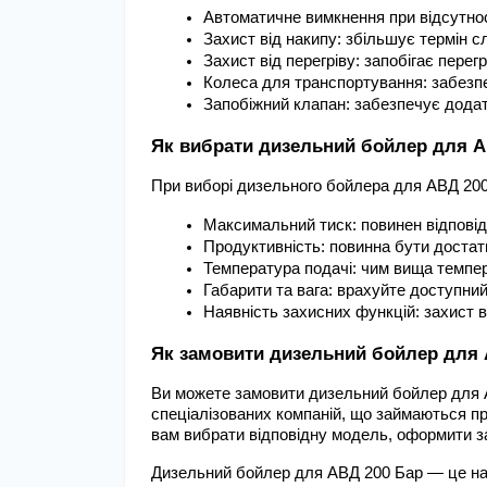
Автоматичне вимкнення при відсутно
Захист від накипу: збільшує термін 
Захист від перегріву: запобігає пере
Колеса для транспортування: забезп
Запобіжний клапан: забезпечує додатк
Як вибрати дизельний бойлер для А
При виборі дизельного бойлера для АВД 200
Максимальний тиск: повинен відповід
Продуктивність: повинна бути доста
Температура подачі: чим вища темпе
Габарити та вага: врахуйте доступний
Наявність захисних функцій: захист в
Як замовити дизельний бойлер для 
Ви можете замовити дизельний бойлер для А
спеціалізованих компаній, що займаються п
вам вибрати відповідну модель, оформити з
Дизельний бойлер для АВД 200 Бар — це наді