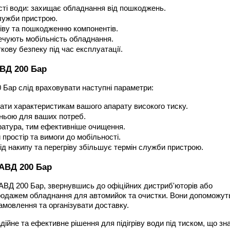
сті води: захищає обладнання від пошкоджень.
служби пристрою.
гріву та пошкодженню компонентів.
ечують мобільність обладнання.
ову безпеку під час експлуатації.
ВД 200 Бар
 Бар слід враховувати наступні параметри:
ати характеристикам вашого апарату високого тиску.
тньою для ваших потреб.
ратура, тим ефективніше очищення.
 простір та вимоги до мобільності.
ід накипу та перегріву збільшує термін служби пристрою.
АВД 200 Бар
ВД 200 Бар, звернувшись до офіційних дистриб'юторів або 
родажем обладнання для автомийок та очистки. Вони допоможуть
амовлення та організувати доставку.
йне та ефективне рішення для підігріву води під тиском, що зна