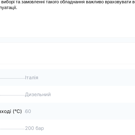
 виборі та замовленні такого обладнання важливо враховувати вс
луатації.
Італія
Дизельний
ході (°C)
60
200 бар