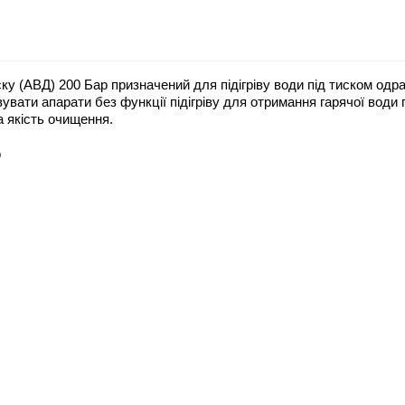
у (АВД) 200 Бар призначений для підігріву води під тиском одра
вати апарати без функції підігріву для отримання гарячої води п
 якість очищення.
р