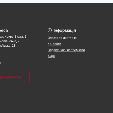
реса
Інформація
ул. Крива Бухта, 2
Оплата та доставка
риспільська, 7
Контакти
роїцька, 23
Подарункові сертифікати
Акції
a
до контактів