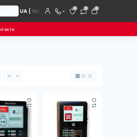
0
0
0
UA
|
RU
нтакти