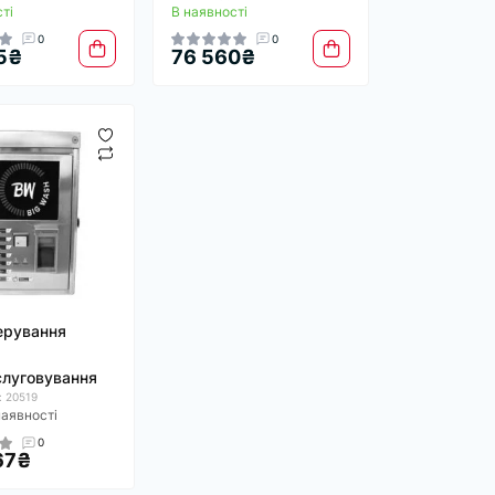
ті
В наявності
0
0
5₴
76 560₴
ерування
луговування
: 20519
наявності
0
67₴