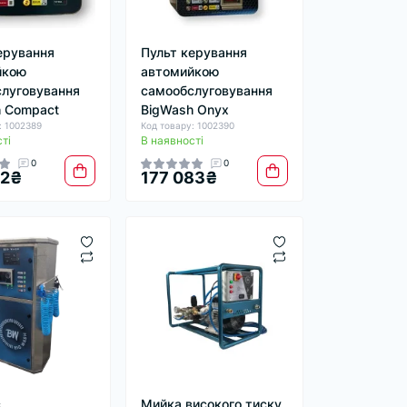
ерування
Пульт керування
йкою
автомийкою
луговування
самообслуговування
 Compact
BigWash Onyx
: 1002389
Код товару: 1002390
ті
В наявності
0
0
92₴
177 083₴
с
Мийка високого тиску