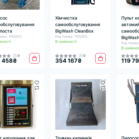
сос
Хімчистка
Пульт к
обслуговування
самообслуговування
автоми
 поста
BigWash CleanBox
самообс
вару: 1000023
Код товару: 1002403
BigWash
вності
В наявності
Код товару
В наявнос
0
0
 458₴
354 167₴
119 7
т керування для
Тримач килимків
Пилосо