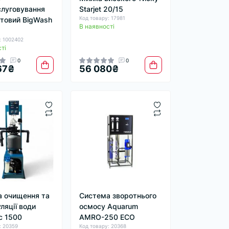
луговування
Starjet 20/15
Код товару: 17981
товий BigWash
В наявності
: 1002402
ті
0
0
67₴
56 080₴
 очищення та
Система зворотнього
ляції води
осмосу Aquarum
с 1500
AMRO-250 ECO
: 20359
Код товару: 20368