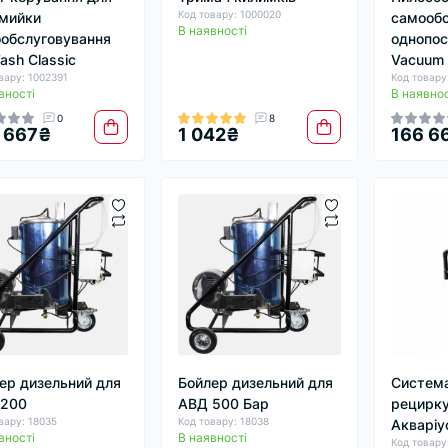
Код товару: 1000020
мийки
самообс
В наявності
обслуговування
однопос
ash Classic
Vacuum
вару: 1002391
Код товару
вності
В наявнос
0
8
 667₴
1 042₴
166 6
ер дизельний для
Бойлер дизельний для
Система
 200
АВД 500 Бар
рецирку
вару: 18035
Код товару: 18038
Акваріу
вності
В наявності
Код товару