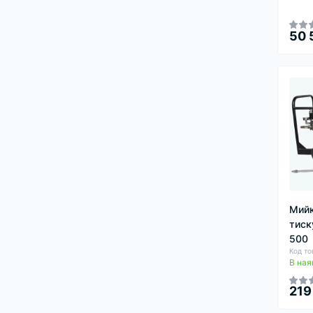
50 
Мийк
тиск
500
Код то
В ная
219