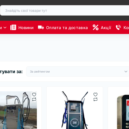
и
Новини
Оплата та доставка
Акції
Ко
тувати за: