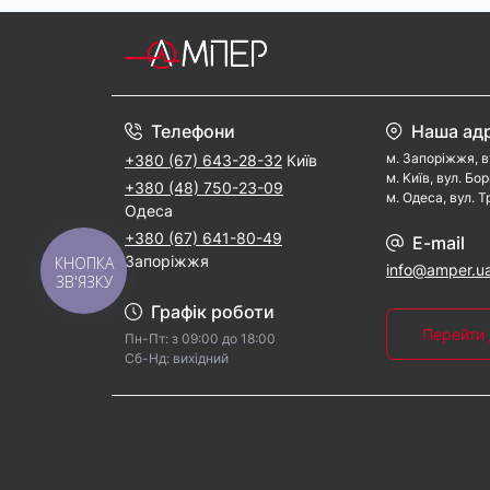
Телефони
Наша ад
м. Запорiжжя, в
+380 (67) 643-28-32
Київ
м. Kиїв, вул. Бо
+380 (48) 750-23-09
м. Одеса, вул. Т
Одеса
+380 (67) 641-80-49
E-mail
Запоріжжя
КНОПКА
info@amper.u
ЗВ'ЯЗКУ
Графік роботи
Перейти 
Пн-Пт: з 09:00 дo 18:00
Cб-Hд: виxідний