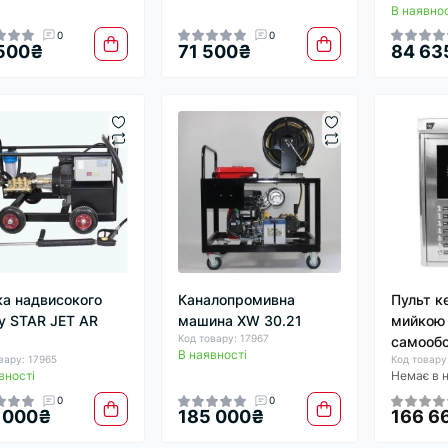
В наявнос
0
0
500₴
71 500₴
84 63
а надвисокого
Каналопромивна
Пульт к
у STAR JET AR
машина XW 30.21
мийкою
Код товару: 17967
самообс
В наявності
вару: 17965
Код товару
вності
Немає в 
0
0
 000₴
185 000₴
166 6