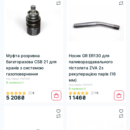
Муфта розривна
Носик GR ER130 для
багаторазова CSB 21 для
паливораздавального
кранів з системою
пістолета ZVA 2з
газоповернення
рекуперацією парів (16
Код товару: 1001049
мм)
В наявності
Код товару: 1001078
В наявності
8
15
5 208₴
1 146₴