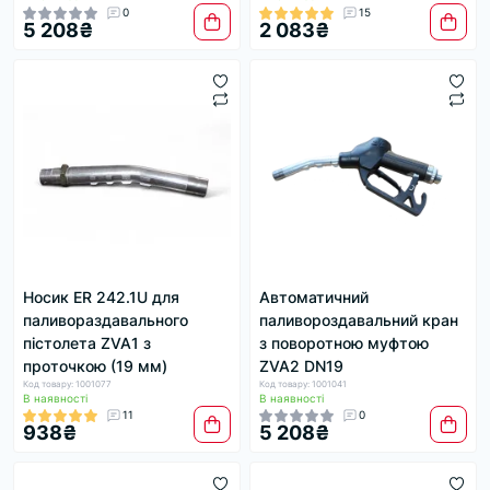
0
15
5 208₴
2 083₴
Носик ER 242.1U для
Автоматичний
паливораздавального
паливороздавальний кран
пістолета ZVA1 з
з поворотною муфтою
проточкою (19 мм)
ZVA2 DN19
Код товару: 1001077
Код товару: 1001041
В наявності
В наявності
11
0
938₴
5 208₴