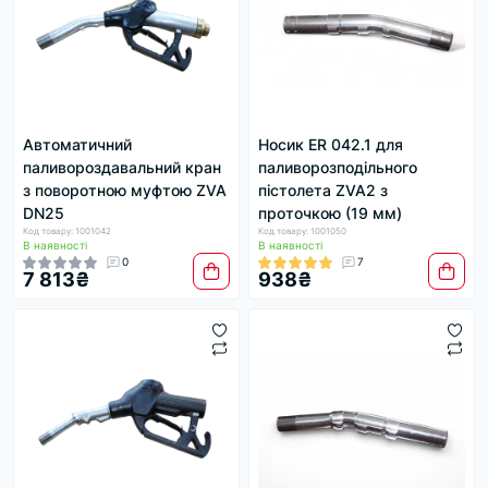
Автоматичний
Носик ER 042.1 для
паливороздавальний кран
паливорозподільного
з поворотною муфтою ZVA
пістолета ZVA2 з
DN25
проточкою (19 мм)
Код товару: 1001042
Код товару: 1001050
В наявності
В наявності
0
7
7 813₴
938₴