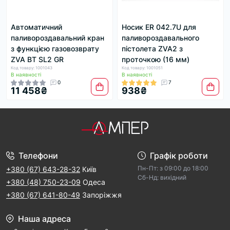
Автоматичний
Носик ER 042.7U для
паливороздавальний кран
паливороздавального
з функцією газовозврату
пістолета ZVA2 з
ZVA ВТ SL2 GR
проточкою (16 мм)
Код товару: 1001043
Код товару: 1001051
В наявності
В наявності
0
7
11 458₴
938₴
Телефони
Графік роботи
Пн-Пт: з 09:00 дo 18:00
+380 (67) 643-28-32
Київ
Cб-Hд: виxідний
+380 (48) 750-23-09
Одеса
+380 (67) 641-80-49
Запоріжжя
Наша адреса