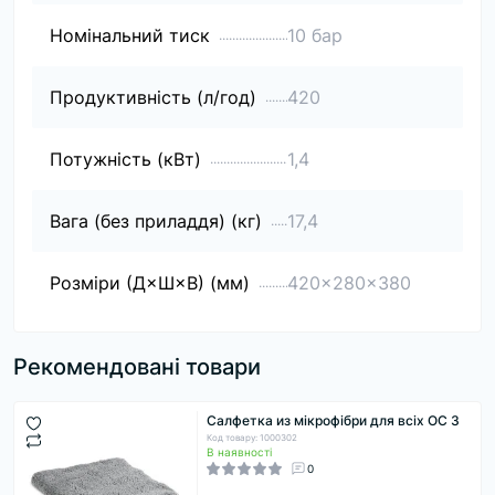
Номінальний тиск
10 бар
Продуктивність (л/год)
420
Потужність (кВт)
1,4
Вага (без приладдя) (кг)
17,4
Розміри (Д×Ш×В) (мм)
420x280x380
Рекомендовані товари
Салфетка из мікрофібри для всіх OC 3
Код товару: 1000302
В наявності
0