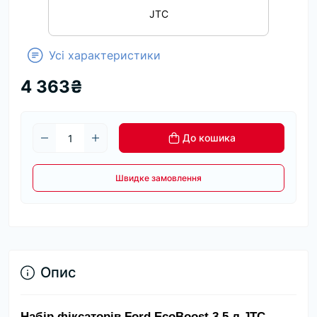
JTC
Усі характеристики
4 363₴
До кошика
Швидке замовлення
Опис
Набір фіксаторів Ford EcoBoost 3.5 л JTC — 