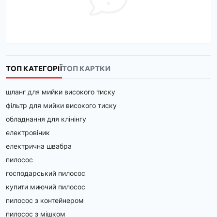
ТОП КАТЕГОРІЇ
ТОП КАРТКИ
шланг для мийки високого тиску
фільтр для мийки високого тиску
обладнання для клінінгу
електровіник
електрична швабра
пилосос
господарський пилосос
купити миючий пилосос
пилосос з контейнером
пилосос з мішком