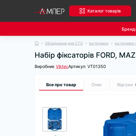
Каталог товарів
Бренд
Обладнання для СТО
Інструмент
Інструмент 
Набір фіксаторів FORD, MA
Виробник
Viktec
Артикул:
VT01350
Все про товар
Опис
Відгуки