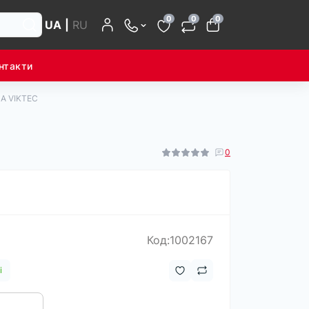
0
0
0
UA
|
RU
нтакти
DA VIKTEC
0
Код:1002167
і