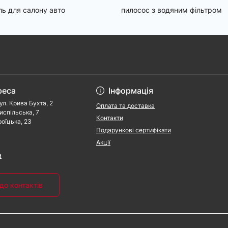
ль для салону авто
пилосос з водяним фільтром
реса
Інформація
ул. Крива Бухта, 2
Оплата та доставка
риспільська, 7
Контакти
роїцька, 23
Подарункові сертифікати
Акції
a
до контактів