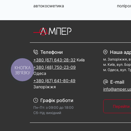
автокосметика
поліро
Телефони
Наша ад
м. Запорiжжя, в
+380 (67) 643-28-32
Київ
м. Kиїв, вул. Бо
+380 (48) 750-23-09
КНОПКА
м. Одеса, вул. Т
ЗВ'ЯЗКУ
Одеса
+380 (67) 641-80-49
E-mail
Запоріжжя
info@amper.u
Графік роботи
Перейти 
Пн-Пт: з 09:00 дo 18:00
Cб-Hд: виxідний