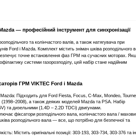
 Mazda — професійний інструмент для синхронізації
озподільчого та колінчастого валів, а також натягувача при 
нів Ford і Mazda. Комплект містить знімач шківа розподільчого в
безпечує точне встановлення фаз ГРМ на сучасних моторах. Якщ
офілактику системи газорозподілу, цей набір стане надійним 
саторів ГРМ VIKTEC Ford і Mazda
Mazda: Підходить для Ford Fiesta, Focus, C‑Max, Mondeo, Tourneo
xy (1998–2008), а також деяких моделей Mazda та PSA. Набір 
6V) та дизельними (1.4D – 2.2D TDCi) двигунами.
ючає фіксатори розподільчого вала, колінчастого вала / маховик
шківа розподільчого вала — все, що потрібно для безпечної та 
сть: Містить оригінальні позиції: 303‑193, 303‑734, 303‑376 та інш