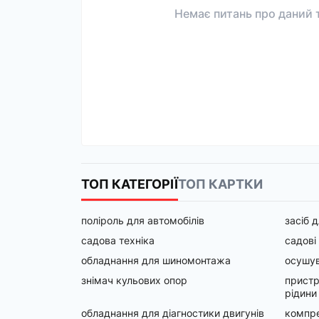
Немає питань про даний т
ТОП КАТЕГОРІЇ
ТОП КАРТКИ
поліроль для автомобілів
засіб 
садова техніка
садові
обладнання для шиномонтажа
осушув
знімач кульових опор
пристр
рідини
обладнання для діагностики двигунів
компр