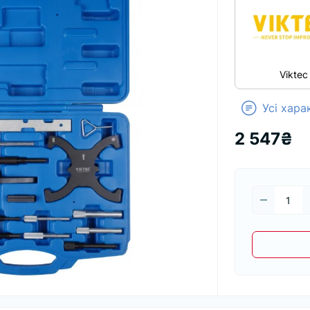
Viktec
Усі хар
2 547₴