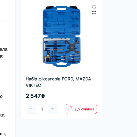
ала 
о 
Набір фіксаторів FORD, MAZDA
VIKTEC
2 547₴
, 
До кошика
а, 
і, 