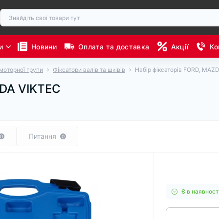
и
Новини
Оплата та доставка
Акції
Ко
моторної групи
Фіксатори валів та шківів
Набір фіксаторів FORD, MAZ
ZDA VIKTEC
Питання
0
0
Є в наявност