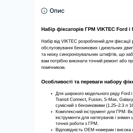
Опис
Набір фіксаторів ГРМ VIKTEC Ford і
Набір від VIKTEC розроблений для фіксації р
обслуговуванні бензинових і дизельних двигу
та низку синхронізувальних штифтів, що за
вам потрібно виконати точний ремонт або пр
помічником.
Особливості та переваги набору фік
Для широкого модельного ряду Ford і 
Transit Connect, Fusion, S‑Max, Gala
сумісний з бензиновими (1.25–2.3 л 1
Комплексний інструмент для ГРМ: Вкл
інструменти для натягувачів і знімач 
точної роботи з ГРМ.
Відповідність OEM‑номерам і висока які