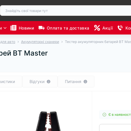
и
Новини
Оплата та доставка
Акції
Ко
 для авто
Акумуляторні сканери
Тестер акумуляторних батарей BT Mas
рей BT Master
ристики
Відгуки
Питання
0
0
Є в наявност