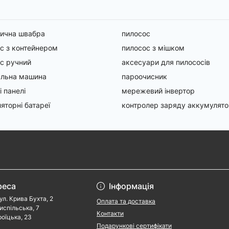
ична швабра
пилосос
с з контейнером
пилосос з мішком
с ручний
аксесуари для пилососів
альна машина
пароочисник
і панелі
мережевий інвертор
яторні батареї
контролер заряду аккумулят
реса
Інформація
ул. Крива Бухта, 2
Оплата та доставка
риспільська, 7
Контакти
роїцька, 23
Подарункові сертифікати