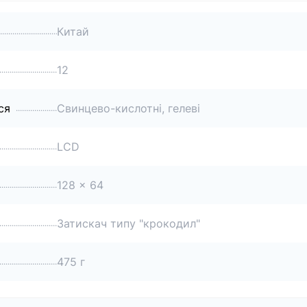
Китай
12
ся
Свинцево-кислотні, гелеві
LCD
128 x 64
Затискач типу "крокодил"
475 г