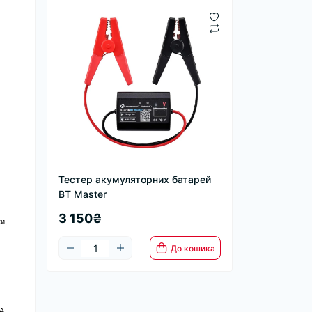
Тестер акумуляторних батарей
BT Master
3 150₴
и,
До кошика
A,