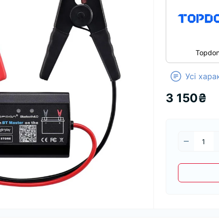
Topdo
Усі хар
3 150₴