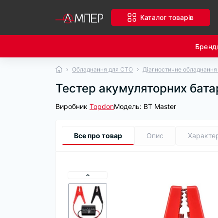
Каталог товарів
Бренд
Обладнання для СТО
Діагностичне обладнання
Тестер акумуляторних бата
Виробник
Topdon
Модель:
BT Master
Все про товар
Опис
Характе