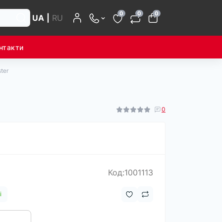
0
0
0
UA
|
RU
нтакти
ter
0
Код:1001113
і