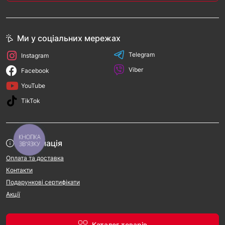
Ми у соціальних мережах
Telegram
Instagram
Viber
Facebook
YouTube
TikTok
КНОПКА
Інформація
ЗВ'ЯЗКУ
Оплата та доставка
Контакти
Подарункові сертифікати
Акції
Каталог товарів