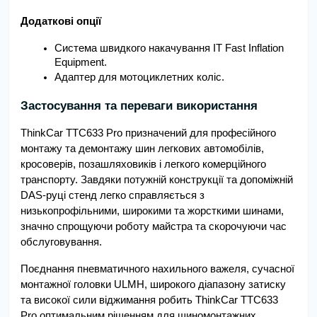
Додаткові опції
Система швидкого накачування IT Fast Inflation 
Equipment.
Адаптер для мотоциклетних коліс.
Застосування та переваги використання
ThinkCar TTC633 Pro призначений для професійного 
монтажу та демонтажу шин легкових автомобілів, 
кросоверів, позашляховиків і легкого комерційного 
транспорту. Завдяки потужній конструкції та допоміжній 
DAS-руці стенд легко справляється з 
низькопрофільними, широкими та жорсткими шинами, 
значно спрощуючи роботу майстра та скорочуючи час 
обслуговування.
Поєднання пневматичного нахильного важеля, сучасної 
монтажної головки ULMH, широкого діапазону затиску 
та високої сили віджимання робить ThinkCar TTC633 
Pro оптимальним рішенням для шиномонтажних 