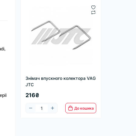
i, 
Знімач впускного колектора VAG
JTC
216₴
рії 
До кошика