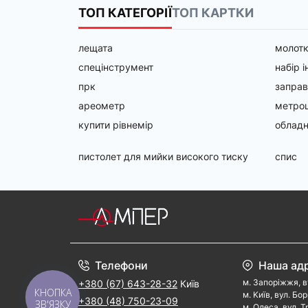
ТОП КАТЕГОРІЇ
ТОП КАРТКИ
лещата
молот
спецінструмент
набір 
прк
заправ
ареометр
метрош
купити рівнемір
обладн
пистолет для мийки високого тиску
спис
Телефони
Наша ад
м. Запорiжжя, в
+380 (67) 643-28-32
Київ
КНОПКА
м. Kиїв, вул. Бо
+380 (48) 750-23-09
ЗВ'ЯЗКУ
м. Одеса, вул. Т