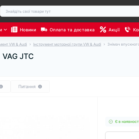
и
Новини
Оплата та доставка
Акції
Ко
мент VW & Audi
Інструмент моторної групи VW & Audi
Знімач впускног
а VAG JTC
Питання
0
0
Є в наявност