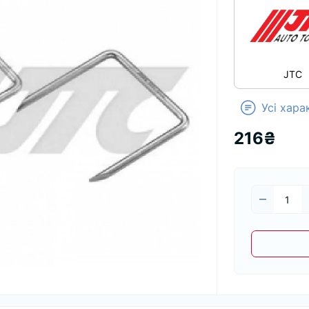
JTC
Усі хар
216₴