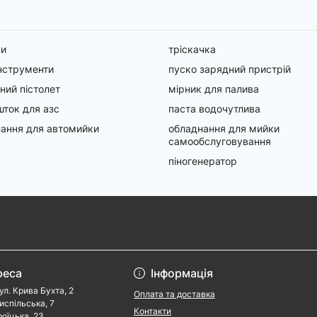
ки
тріскачка
інструменти
пуско зарядний пристрій
ний пістолет
мірник для палива
ток для азс
паста водочутлива
ання для автомийки
обладнання для мийки
самообслуговування
піногенератор
реса
Інформація
ул. Крива Бухта, 2
Оплата та доставка
риспільська, 7
Контакти
роїцька, 23