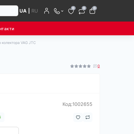
0
0
0
UA
|
RU
нтакти
о колектора VAG JTC
0
Код:1002655
і