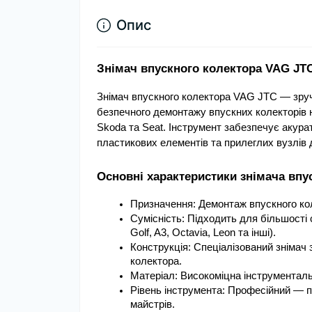
Опис
Знімач впускного колектора VAG JT
Знімач впускного колектора VAG JTC — зручн
безпечного демонтажу впускних колекторів н
Skoda та Seat. Інструмент забезпечує акура
пластикових елементів та прилеглих вузлів 
Основні характеристики знімача впу
Призначення: Демонтаж впускного кол
Сумісність: Підходить для більшості 
Golf, A3, Octavia, Leon та інші).
Конструкція: Спеціалізований знімач 
колектора.
Матеріал: Високоміцна інструменталь
Рівень інструмента: Професійний — пі
майстрів.