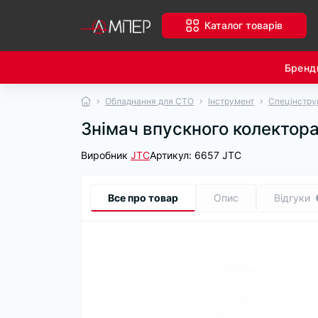
Каталог товарів
Бренд
Обладнання для СТО
Інструмент
Спецінстру
Знімач впускного колектор
Виробник
JTC
Артикул:
6657 JTC
Все про товар
Опис
Відгуки