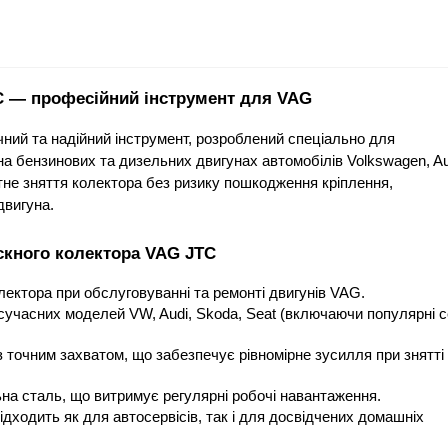
C — професійний інструмент для VAG
ий та надійний інструмент, розроблений спеціально для 
а бензинових та дизельних двигунах автомобілів Volkswagen, Aud
тне зняття колектора без ризику пошкодження кріплення, 
двигуна.
скного колектора VAG JTC
ектора при обслуговуванні та ремонті двигунів VAG.
сучасних моделей VW, Audi, Skoda, Seat (включаючи популярні се
з точним захватом, що забезпечує рівномірне зусилля при знятті 
на сталь, що витримує регулярні робочі навантаження.
дходить як для автосервісів, так і для досвідчених домашніх 