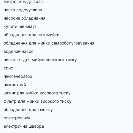
метрошток для азс
паста водочутлива
насосне обладнання
купити рівнемір
обладнання для автомийки
обладнання для мийки самообслуговування
водяний насос
пистолет для мийки високого тиску
спис
піногенератор
піскоструй
шланг для мийки високого тиску
фільтр для мийки високого тиску
обладнання для клінінгу
електровіник
електрична швабра