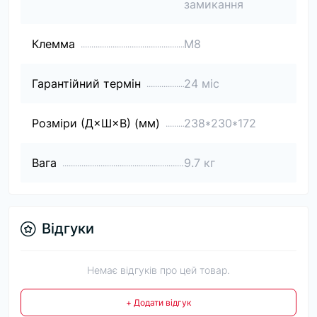
замикання
Клемма
М8
Гарантійний термін
24 міс
Розміри (Д×Ш×В) (мм)
238*230*172
Вага
9.7 кг
Відгуки
Немає відгуків про цей товар.
+ Додати відгук