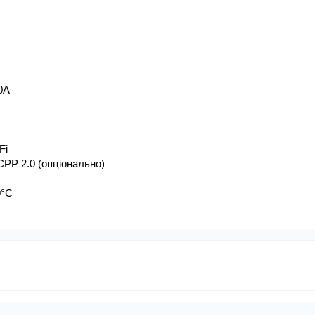
0A
Fi
CPP 2.0 (опціонально)
0°C