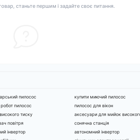
овар, станьте першим і задайте своє питання.
арський пилосос
купити миючий пилосос
 робот пилосос
пилосос для вікон
високого тиску
аксесуари для мийок високог
ач повітря
сонячна станція
ний інвертор
автономний інвертор