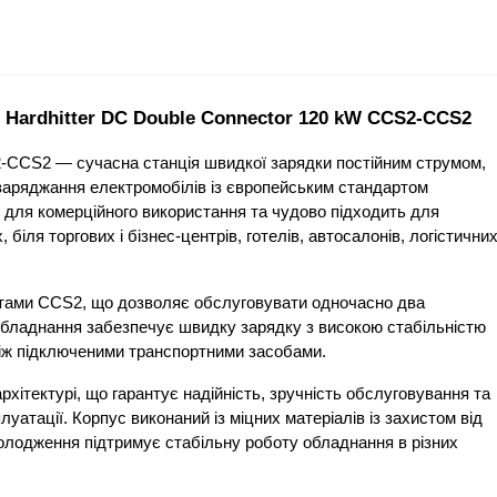
 Hardhitter DC Double Connector 120 kW CCS2-CCS2
2-CCS2 — сучасна станція швидкої зарядки постійним струмом, 
заряджання електромобілів із європейським стандартом 
ля комерційного використання та чудово підходить для 
біля торгових і бізнес-центрів, готелів, автосалонів, логістичних
тами CCS2, що дозволяє обслуговувати одночасно два 
обладнання забезпечує швидку зарядку з високою стабільністю 
між підключеними транспортними засобами.
ітектурі, що гарантує надійність, зручність обслуговування та 
луатації. Корпус виконаний із міцних матеріалів із захистом від 
олодження підтримує стабільну роботу обладнання в різних 