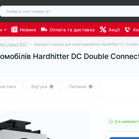
и
Новини
Оплата та доставка
Акції
Ко
ні станції (DC)
Зарядна станція для електромобілів Hardhitter DC Doub
омобілів Hardhitter DC Double Conne
ристики
Відгуки
Питання
0
0
Є в наявност