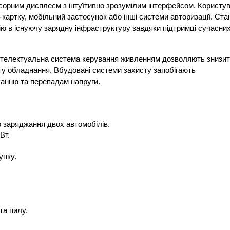
орним дисплеєм з інтуїтивно зрозумілим інтерфейсом. Користува
артку, мобільний застосунок або інші системи авторизації. Стан
ію в існуючу зарядну інфраструктуру завдяки підтримці сучасних
інтелектуальна система керування живленням дозволяють знизит
у обладнання. Вбудовані системи захисту запобігають 
канню та перепадам напруги.
 заряджання двох автомобілів.
Вт.
унку.
.
та пилу.