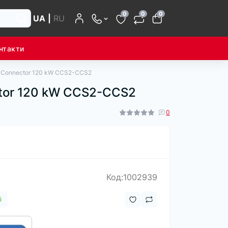
0
0
0
UA
|
RU
нтакти
le Connector 120 kW CCS2-CCS2
ctor 120 kW CCS2-CCS2
0
Код:1002939
і