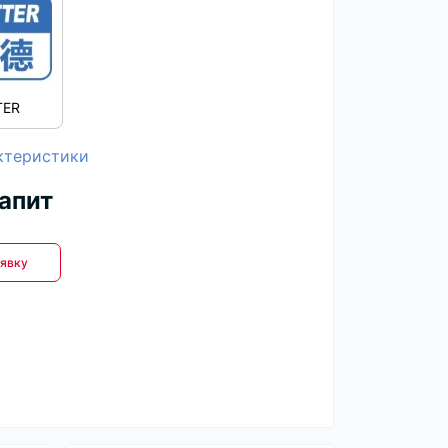
TER
актеристики
запит
явку