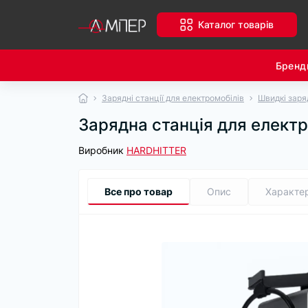
Каталог товарів
Бренд
Зарядні станції для електромобілів
Швидкі заряд
Зарядна станція для електр
Виробник
HARDHITTER
Все про товар
Опис
Характе