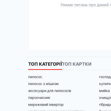
Немає питань про даний т
ТОП КАТЕГОРІЇ
ТОП КАРТКИ
пилосос
господ
пилосос з мішком
купити
аксесуари для пилососів
мийка 
пароочисник
очищув
мережевий інвертор
гібрид