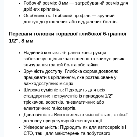
Робочий розмір: 8 мм — затребуваний розмір для 
дрібних кріплень.
Особливість: Глибокий профіль — зручний 
доступ до утоплених або віддалених болтів.
Переваги головки торцевої глибокої 6-гранної 
1/2″, 8 мм
Надійний контакт: 6-гранна конструкція 
забезпечує щільне захоплення та знижує ризик 
злизування граней болта або гайки.
Зручність доступу: Глибока форма дозволяє 
працювати з кріпленням, яке розташоване у 
важкодоступних місцях.
Широка сумісність: Підходить для всіх 
стандартних інструментів із приводом 1/2″ — 
тріскачок, воротків, пневматичних або 
електричних гайковертів.
Довговічність: Виготовлена з якісної сталі, стійкої 
до зносу при регулярній експлуатації.
Універсальність: Підходить як для автосервісів і 
СТО, так і для майстерень та побутового 