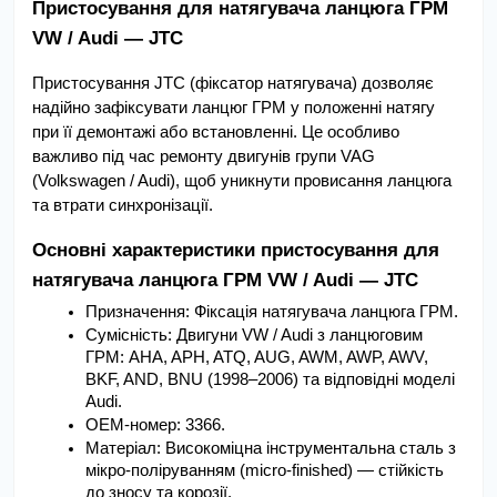
Пристосування для натягувача ланцюга ГРМ 
VW / Audi — JTC
Пристосування JTC (фіксатор натягувача) дозволяє 
надійно зафіксувати ланцюг ГРМ у положенні натягу 
при її демонтажі або встановленні. Це особливо 
важливо під час ремонту двигунів групи VAG 
(Volkswagen / Audi), щоб уникнути провисання ланцюга 
та втрати синхронізації.
Основні характеристики пристосування для 
натягувача ланцюга ГРМ VW / Audi — JTC
Призначення: Фіксація натягувача ланцюга ГРМ.
Сумісність: Двигуни VW / Audi з ланцюговим 
ГРМ: AHA, APH, ATQ, AUG, AWM, AWP, AWV, 
BKF, AND, BNU (1998–2006) та відповідні моделі 
Audi.
ОЕМ-номер: 3366.
Матеріал: Високоміцна інструментальна сталь з 
мікро-поліруванням (micro-finished) — стійкість 
до зносу та корозії.