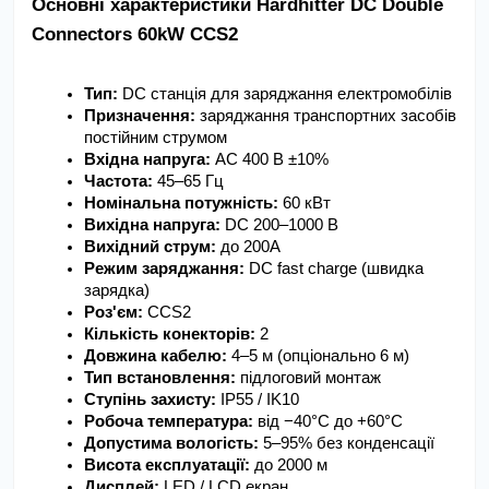
Основні характеристики Hardhitter DC Double 
Connectors 60kW CCS2
Тип:
 DC станція для заряджання електромобілів
Призначення:
 заряджання транспортних засобів 
постійним струмом
Вхідна напруга:
 AC 400 В ±10%
Частота:
 45–65 Гц
Номінальна потужність:
 60 кВт
Вихідна напруга:
 DC 200–1000 В
Вихідний струм:
 до 200А
Режим заряджання:
 DC fast charge (швидка 
зарядка)
Роз'єм:
 CCS2
Кількість конекторів:
 2
Довжина кабелю:
 4–5 м (опціонально 6 м)
Тип встановлення:
 підлоговий монтаж
Ступінь захисту:
 IP55 / IK10
Робоча температура:
 від −40°C до +60°C
Допустима вологість:
 5–95% без конденсації
Висота експлуатації:
 до 2000 м
Дисплей:
 LED / LCD екран