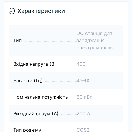
Характеристики
DC станція для
Тип
заряджання
електромобілів
Вхідна напруга (В)
400
Частота (Гц)
45–65
Номінальна потужність
60 кВт
Вихідний струм (А)
200 А
Тип роз'єму
CCS2