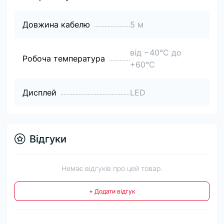
Довжина кабелю
5 м
від −40°C до
Робоча температура
+60°C
Дисплей
LED
Відгуки
Немає відгуків про цей товар.
+ Додати відгук