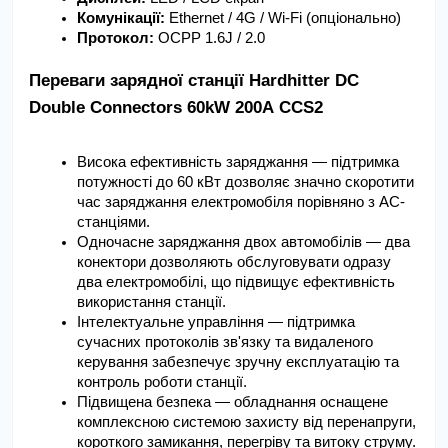
Комунікації:
 Ethernet / 4G / Wi-Fi (опціонально)
Протокол:
 OCPP 1.6J / 2.0
Переваги зарядної станції Hardhitter DC 
Double Connectors 60kW 200А CCS2
Висока ефективність заряджання — підтримка 
потужності до 60 кВт дозволяє значно скоротити 
час заряджання електромобіля порівняно з AC-
станціями.
Одночасне заряджання двох автомобілів — два 
конектори дозволяють обслуговувати одразу 
два електромобілі, що підвищує ефективність 
використання станції.
Інтелектуальне управління — підтримка 
сучасних протоколів зв'язку та видаленого 
керування забезпечує зручну експлуатацію та 
контроль роботи станції.
Підвищена безпека — обладнання оснащене 
комплексною системою захисту від перенапруги, 
короткого замикання, перегріву та витоку струму.