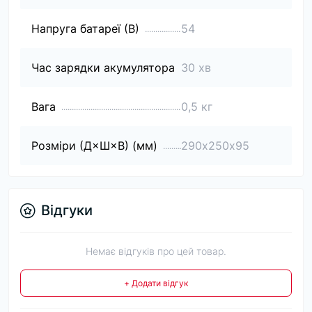
Напруга батареї (В)
54
Час зарядки акумулятора
30 хв
Вага
0,5 кг
Розміри (Д×Ш×В) (мм)
290х250х95
Відгуки
Немає відгуків про цей товар.
+ Додати відгук