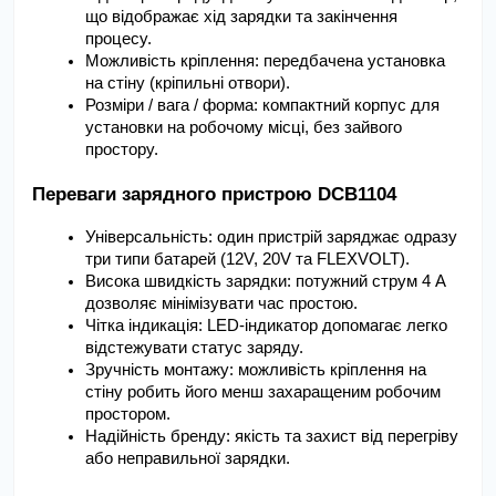
що відображає хід зарядки та закінчення 
процесу.
Можливість кріплення: передбачена установка 
на стіну (кріпильні отвори).
Розміри / вага / форма: компактний корпус для 
установки на робочому місці, без зайвого 
простору.
Переваги зарядного пристрою DCB1104
Універсальність: один пристрій заряджає одразу 
три типи батарей (12V, 20V та FLEXVOLT).
Висока швидкість зарядки: потужний струм 4 А 
дозволяє мінімізувати час простою.
Чітка індикація: LED-індикатор допомагає легко 
відстежувати статус заряду.
Зручність монтажу: можливість кріплення на 
стіну робить його менш захаращеним робочим 
простором.
Надійність бренду: якість та захист від перегріву 
або неправильної зарядки.