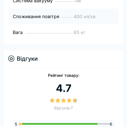
Система вакууму
Так
Споживання повітря
400 нл/хв
Вага
65 кг
Відгуки
Рейтинг товару:
4.7
Відгуків:7
5
6