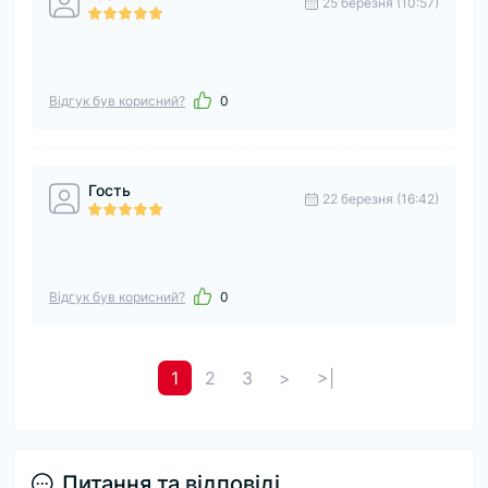
25 березня (10:57)
Відгук був корисний?
0
Гость
22 березня (16:42)
Відгук був корисний?
0
1
2
3
>
>|
Питання та відповіді