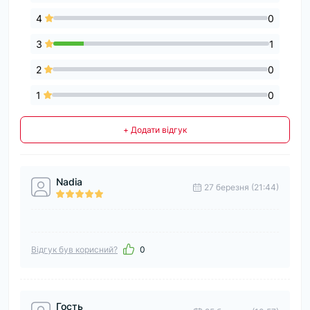
4
0
3
1
2
0
1
0
+ Додати відгук
Nadia
27 березня (21:44)
Відгук був корисний?
0
Гость