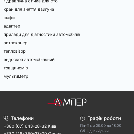
гідравлічна стійка для сто
кран для зняття двигуна
шафи
адаптер
прилади для діагностики автомобілів
автосканер
тепловізор
ендоскоп автомобільний
товщиномір
мультиметр
Телефони
Графік роботи
Пн-Пт: з 09:00 дo 18:00
+380 (67) 643-28-32
Київ
Cб-Hд: виxідний
+380 (48) 750-23-09
Одеса