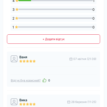
4
1
3
0
2
0
1
0
+ Додати відгук
Ваня
07 квітня (21:39)
Відгук був корисний?
0
Вика
28 березня (11:25)