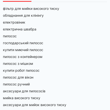
фільтр для мийки високого тиску
обладнання для клінінгу
електровіник
електрична швабра
пилосос
господарський пилосос
купити миючий пилосос
пилосос з контейнером
пилосос з мішком
купити робот пилосос
пилосос для вікон
пилосос ручний
аксесуари для пилососів
мийка високого тиску
аксесуари для мийок високого тиску