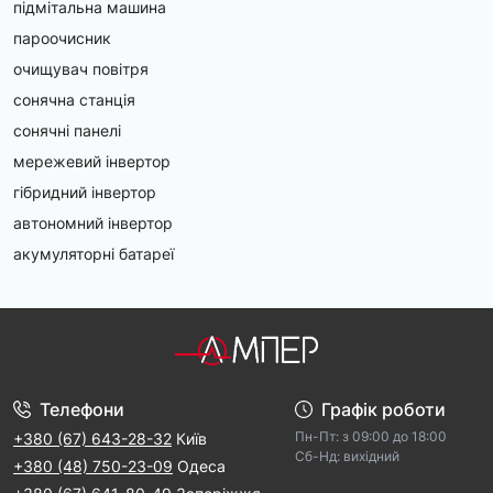
підмітальна машина
пароочисник
очищувач повітря
сонячна станція
сонячні панелі
мережевий інвертор
гібридний інвертор
автономний інвертор
акумуляторні батареї
Телефони
Графік роботи
Пн-Пт: з 09:00 дo 18:00
+380 (67) 643-28-32
Київ
Cб-Hд: виxідний
+380 (48) 750-23-09
Одеса