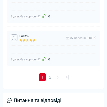
Відгук був корисний?
0
Гость
07 березня (20:35)
Відгук був корисний?
0
1
2
>
>|
Питання та відповіді