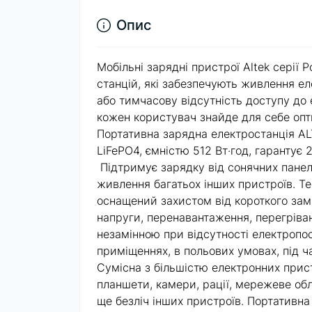
Опис
Мобільні зарядні пристрої Altek серії
станцій, які забезпечують живлення е
або тимчасову відсутність доступу д
кожен користувач знайде для себе опт
Портативна зарядна електростанція AL
LiFePO4, ємністю 512 Вт·год, гарантує
Підтримує зарядку від сонячних панеле
живлення багатьох інших пристроїв. Те
оснащений захистом від короткого зам
напруги, перенавантаження, перегріван
незамінною при відсутності електропос
приміщеннях, в польових умовах, під ч
Сумісна з більшістю електронних пристр
планшети, камери, рації, мережеве обл
ще безліч інших пристроїв. Портативна