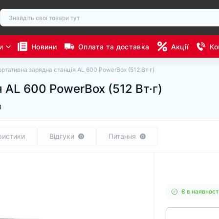
и
Новини
Оплата та доставка
Акції
Ко
ртативна зарядна станція AL 600 PowerBox (512 Вт·г)
 AL 600 PowerBox (512 Вт·г)
3
ристики
Відгуки
Питання
0
0
Є в наявност