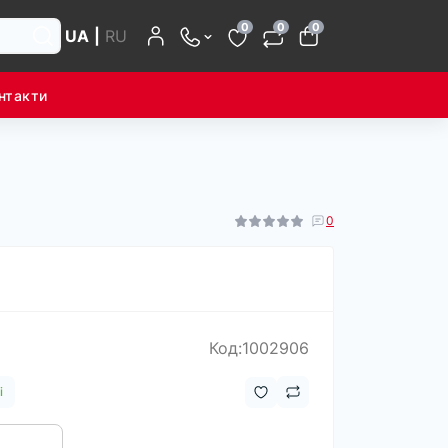
0
0
0
UA
|
RU
нтакти
0
Код:1002906
і