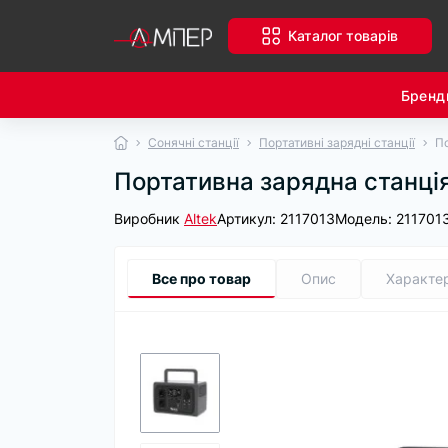
Каталог товарів
Бренд
Сонячні станції
Портативні зарядні станції
По
Портативна зарядна станція
Виробник
Altek
Артикул:
2117013
Модель:
211701
Все про товар
Опис
Характе