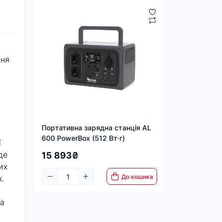
ння
Портативна зарядна станція AL
600 PowerBox (512 Вт·г)
ї
де
15 893₴
их
До кошика
.
та