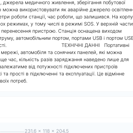
, джерела медичного живлення, зберігання побутової
ію можна використовувати як аварійне джерело освітленн
три роботи станції, час роботи, що залишився. На корпу
ох режимах, у тому числі в режимі SOS. У верхній части
і перенесення пристрою. Станція оснащена виходом
струму, автомобільним портом, портами USB і портом US
ої зручності. ТЕХНІЧНІ ДАННІ Портативні
 мережі, автомобіля та сонячних панелей, які можна
ще час, кількість разів заряджання наведено лише для
залежатиме від потужності підключених пристроїв
і та прості в підключенні та експлуатації. Це відмінне
воїх потреб.
231.6 x 118 x 204.5