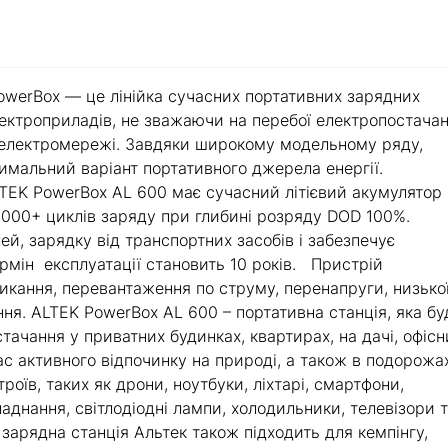
 PowerBox — це лінійка сучасних портативних зарядних
лектроприладів, не зважаючи на перебої електропостача
о електромережі. Завдяки широкому модельному ряду,
имальний варіант портативного джерела енергії.
TEK PowerBox AL 600 має сучасний літієвий акумулятор
 2000+ циклів заряду при глибині розряду DOD 100%.
й, зарядку від транспортних засобів і забезпечує
рмін експлуатації становить 10 років. Пристрій
икання, перевантаження по струму, перенапруги, низько
ня. ALTEK PowerBox AL 600 – портативна станція, яка бу
тачання у приватних будинках, квартирах, на дачі, офісн
ас активного відпочинку на природі, а також в подорожах
оїв, таких як дрони, ноутбуки, ліхтарі, смартфони,
аднання, світлодіодні лампи, холодильники, телевізори 
 зарядна станція Альтек також підходить для кемпінгу,