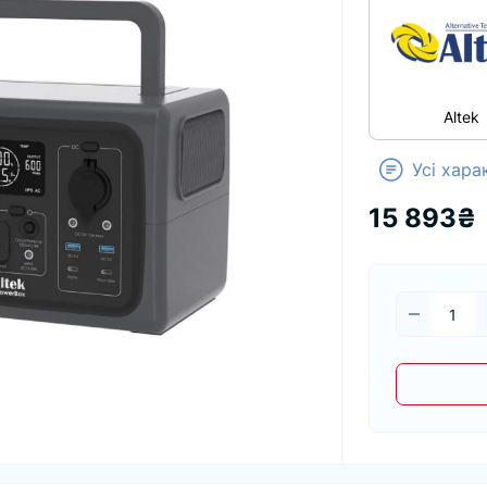
Altek
Усі хар
15 893₴