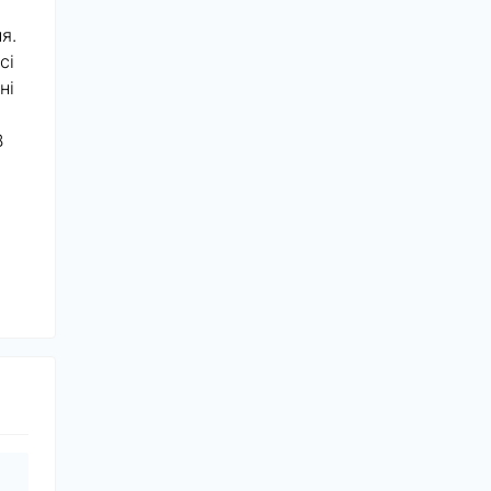
я.
сі
ні
B