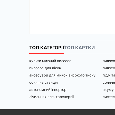
ТОП КАТЕГОРІЇ
ТОП КАРТКИ
купити миючий пилосос
пилосо
пилосос для вікон
пилосо
аксесуари для мийок високого тиску
підміт
сонячна станція
сонячн
автономний інвертор
акумул
лічильник електроенергії
систем