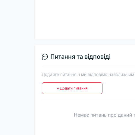
Питання та відповіді
Додайте питання, і ми відповімо найближчим
+ Додати питання
Немає питань про даний т