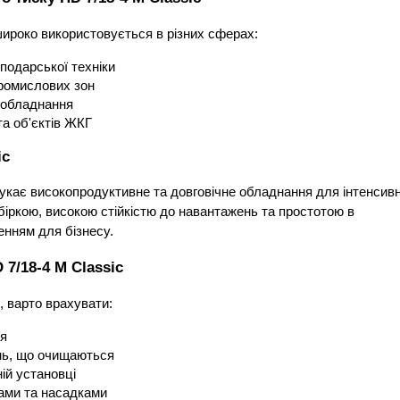
широко використовується в різних сферах:
подарської техніки
промислових зон
 обладнання
та об'єктів ЖКГ
ic
шукає високопродуктивне та довговічне обладнання для інтенсивно
біркою, високою стійкістю до навантажень та простотою в 
енням для бізнесу.
 7/18-4 M Classic
, варто врахувати:
ня
нь, що очищаються
ій установці
ами та насадками