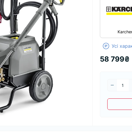
Karche
Усі хар
58 799₴