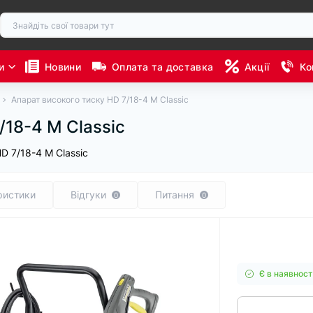
и
Новини
Оплата та доставка
Акції
Ко
Апарат високого тиску HD 7/18-4 M Classic
/18-4 M Classic
D 7/18-4 M Classic
ристики
Відгуки
Питання
0
0
Є в наявност