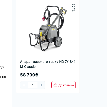
Апарат високого тиску HD 7/18-4
M Classic
до 
58 799₴
ення
До кошика