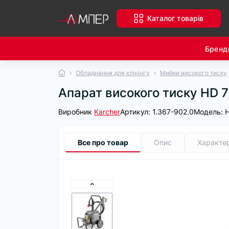
Каталог товарів
Бренд
Обладнання для клінінгу
Мийки високого тиску
Апарат високого тиску HD 7
Виробник
Karcher
Артикул:
1.367-902.0
Модель:
H
Все про товар
Опис
Характе