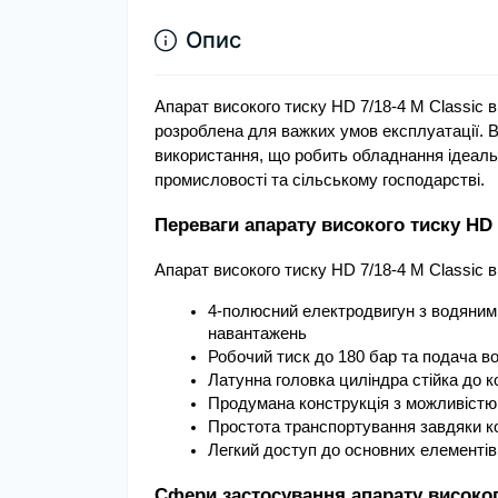
Опис
Апарат високого тиску HD 7/18-4 M Classic в
розроблена для важких умов експлуатації. Во
використання, що робить обладнання ідеальн
промисловості та сільському господарстві.
Переваги апарату високого тиску HD 
Апарат високого тиску HD 7/18-4 M Classic 
4-полюсний електродвигун з водяним 
навантажень
Робочий тиск до 180 бар та подача в
Латунна головка циліндра стійка до к
Продумана конструкція з можливістю
Простота транспортування завдяки ко
Легкий доступ до основних елементів
Сфери застосування апарату високого