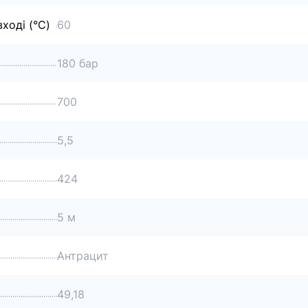
ході (°C)
60
180 бар
700
5,5
424
5 м
Антрацит
49,18