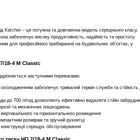
ід Kärcher – це потужна та довговічна модель середнього класу, 
на забезпечує високу продуктивність, надійність та простоту 
им для професійного прибирання на будівельних об'єктах, у 
7/18-4 M Classic
відрізняється наступними перевагами:
охолодженням забезпечує тривалий термін служби та стійкість 
оди до 700 л/год дозволяють ефективно видаляти стійкі забрудн
орозії та механічних пошкоджень
 вертикального та горизонтального розміщення
мпактним розмірам та зручній рукоятці
 конструкції спрощує обслуговування
 тиску HD 7/18-4 M Classic