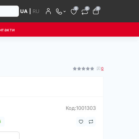
0
0
0
UA
|
RU
нтакти
0
Код:1001303
і